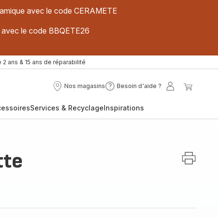
 céramique avec le code CERAMETE
ues avec le code BBQETE26
 2 ans & 15 ans de réparabilité
Nos magasins
Besoin d'aide ?
Nos
Besoin
Mon
Mon
magasins
d'aide
compte
panier
cessoires
Services & Recyclage
Inspirations
?
tte