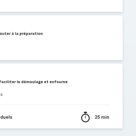
outer à la préparation
 faciliter le démoulage et enfourne
es
iduels
25 min