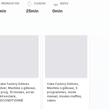
PRÉPARATION
CUISSON
REPOS
min
25min
0min
ake Factory Délices
Cake Factory Délices,
ilver, Machine à gâteaux,
Machine à gâteaux, 5
 prog, 10 moules, écran
programmes, mode
étroéclairé,
manuel, moules muffins,
RECONDITIONNÉ
cakes