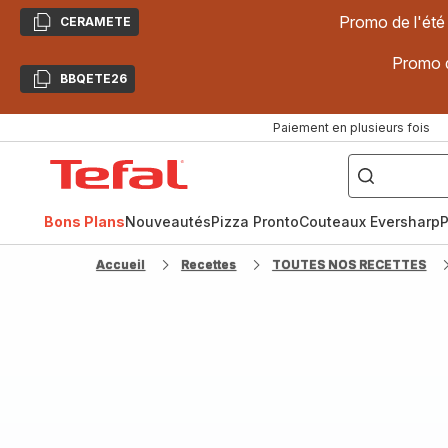
Promo de l'été
CERAMETE
Copier
Promo d
BBQETE26
Copier
Paiement en plusieurs fois
["Poêles
inox,
Accueil
Cake
Factory,
Tefal
Planchas,
Céramique..."]
Bons Plans
Nouveautés
Pizza Pronto
Couteaux Eversharp
P
Accueil
Recettes
TOUTES NOS RECETTES