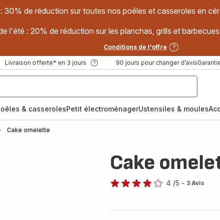
 : 30% de réduction sur toutes nos poêles et casseroles en
e l'été : 20% de réduction sur les planchas, grills et barbec
Conditions de l'offre
Livraison offerte* en 3 jours
90 jours pour changer d’avis
Garantie
oêles & casseroles
Petit électroménager
Ustensiles & moules
Ac
Cake omelette
Cake omele
4
/5
-
3 Avis
Avis
4
étoiles