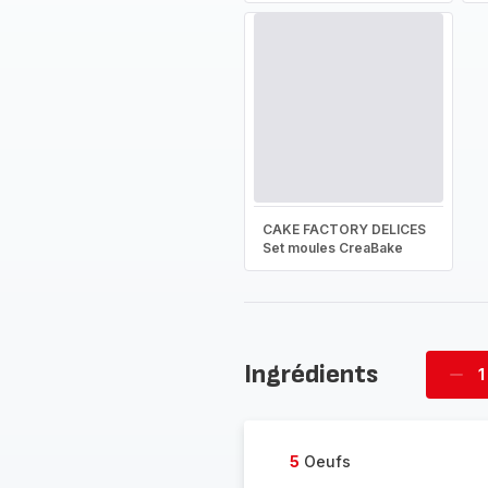
CAKE FACTORY DELICES
Set moules CreaBake
Ingrédients
1
Supp
four
5
Oeufs