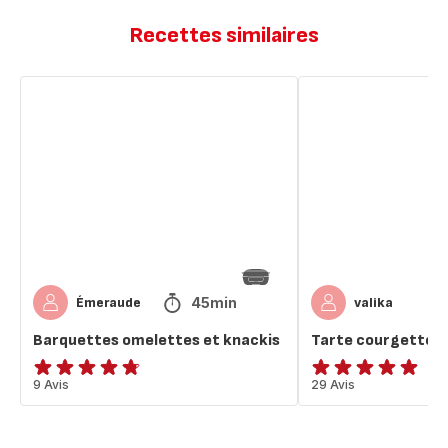
Recettes similaires
Barquettes
Tarte
omelettes
courgette
et
chèvre
knackis
45min
Émeraude
valika
Barquettes omelettes et knackis
Tarte courgette c
ratings.4.7
9 Avis
ratings.4.9
29 Avis