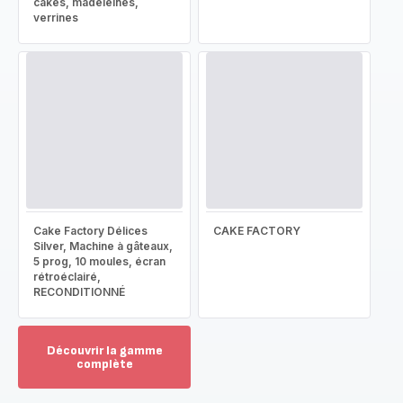
cakes, madeleines,
verrines
Cake Factory Délices
CAKE FACTORY
Silver, Machine à gâteaux,
5 prog, 10 moules, écran
rétroéclairé,
RECONDITIONNÉ
Découvrir la gamme
complète
Voir
plus...