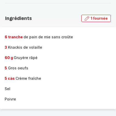
-
Découvrir
la
Ingrédients
1 fournée
gamme
complète
-
6 tranche
de pain de mie sans croûte
3
Knackis de volaille
60 g
Gruyère râpé
5
Gros oeufs
5 càs
Crème fraîche
Sel
Poivre