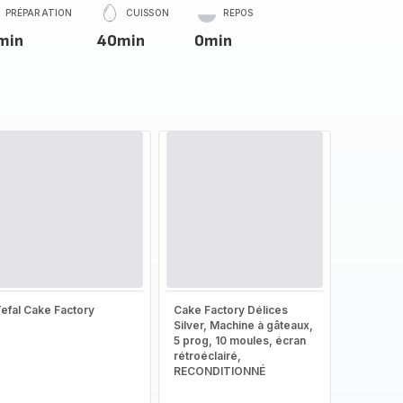
PRÉPARATION
CUISSON
REPOS
min
40min
0min
efal Cake Factory
Cake Factory Délices
Silver, Machine à gâteaux,
5 prog, 10 moules, écran
rétroéclairé,
RECONDITIONNÉ