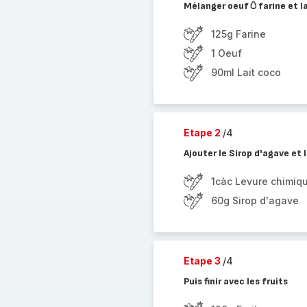
Mélanger oeuf🥚farine et l
125g Farine
1 Oeuf
90ml Lait coco
Etape 2
/4
Ajouter le Sirop d'agave et 
1càc Levure chimiq
60g Sirop d'agave
Etape 3
/4
Puis finir avec les fruits