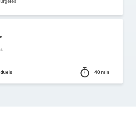
surgelés
le
es
iduels
40 min