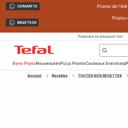
Promo de l'été
CERAMETE
Copier
Promo d
BBQETE26
Copier
Paiement en plusieurs fois
["Poêles
inox,
Accueil
Cake
Factory,
Tefal
Planchas,
Céramique..."]
Bons Plans
Nouveautés
Pizza Pronto
Couteaux Eversharp
P
Accueil
Recettes
TOUTES NOS RECETTES