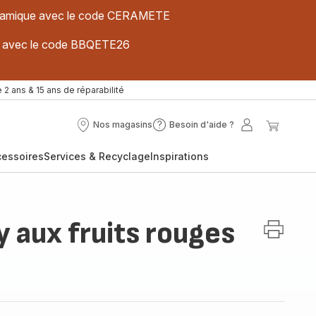
 céramique avec le code CERAMETE
ues avec le code BBQETE26
 2 ans & 15 ans de réparabilité
Nos magasins
Besoin d'aide ?
Nos
Besoin
Mon
Mon
magasins
d'aide
compte
panier
cessoires
Services & Recyclage
Inspirations
?
 aux fruits rouges