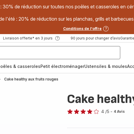
 : 30% de réduction sur toutes nos poêles et casseroles en
e l'été : 20% de réduction sur les planchas, grills et barbec
Conditions de l'offre
Livraison offerte* en 3 jours
90 jours pour changer d’avis
Garantie
oêles & casseroles
Petit électroménager
Ustensiles & moules
Ac
Cake healthy aux fruits rouges
Cake healthy
4
/5
-
4 Avis
Avis
4
étoiles