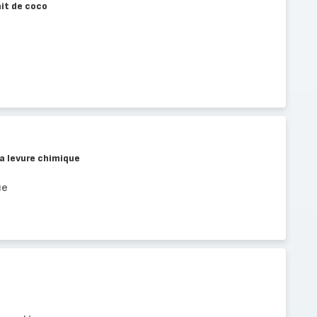
ait de coco
la levure chimique
ue