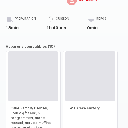
vaness28
PRÉPARATION
CUISSON
REPOS
15min
1h 40min
0min
Appareils compatibles (10)
Cake Factory Délices,
Tefal Cake Factory
Four à gâteaux, 5
programmes, mode
manuel, moules muffins,
cakes, madeleines,