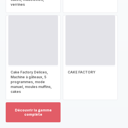
verrines
Cake Factory Délices,
CAKE FACTORY
Machine à gâteaux, 5
programmes, mode
manuel, moules muffins,
cakes
Découvrir la gamme
complète
Voir
plus...