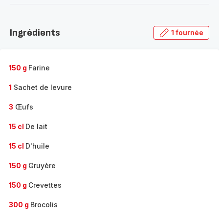
-
Découvrir
la
Ingrédients
1 fournée
gamme
complète
-
150 g
Farine
1
Sachet de levure
3
Œufs
15 cl
De lait
15 cl
D'huile
150 g
Gruyère
150 g
Crevettes
300 g
Brocolis