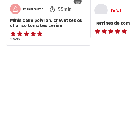
55min
MissPeste
Tefal
Minis cake poivron, crevettes ou
Terrines de tomate
chorizo tomates cerise
ratings.NaN
Avis
1 Avis
5
étoiles
(moyenne)