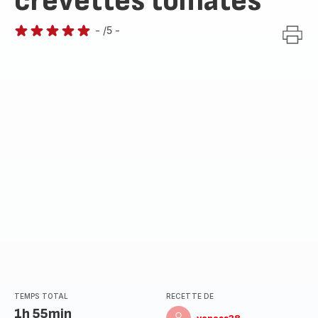
crevettes tomates
-
/5
-
Avis
5
étoiles
(moyenne)
TEMPS TOTAL
RECETTE DE
1h 55min