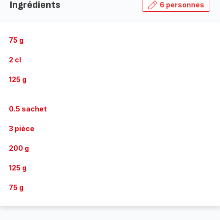
Ingrédients
6 personnes
75 g
2 cl
125 g
0.5 sachet
3 pièce
200 g
125 g
75 g