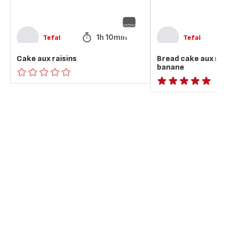
1h 10min
Tefal
Tefal
Cake aux raisins
Bread cake aux rais
banane
ratings.0
ratings.NaN