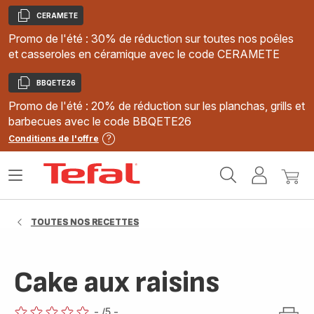
CERAMETE
Copier
Promo de l'été : 30% de réduction sur toutes nos poêles
et casseroles en céramique avec le code CERAMETE
BBQETE26
Copier
Promo de l'été : 20% de réduction sur les planchas, grills et
barbecues avec le code BBQETE26
Conditions de l'offre
Accueil
Ouvrir
Mon
Mon
Tefal
le
compte
panie
menu
TOUTES NOS RECETTES
Cake aux raisins
-
/5
-