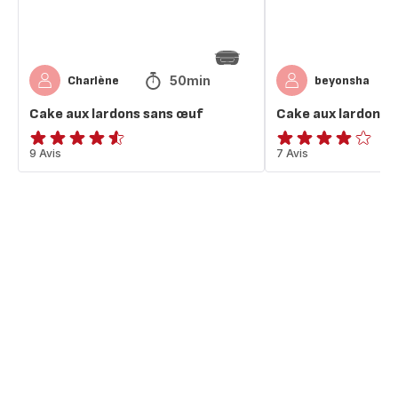
50min
Charlène
beyonsha
Cake aux lardons sans œuf
Cake aux lardons
ratings.4.5
9 Avis
Avis
7 Avis
4
étoiles
(moyenne)