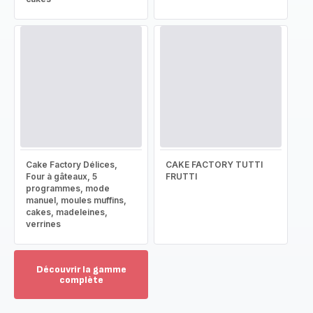
Cake Factory Délices,
CAKE FACTORY TUTTI
Four à gâteaux, 5
FRUTTI
programmes, mode
manuel, moules muffins,
cakes, madeleines,
verrines
Découvrir la gamme
complète
Voir
plus...