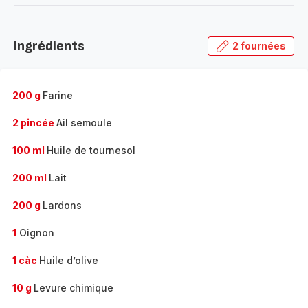
-
Découvrir
la
Ingrédients
2 fournées
gamme
complète
-
200 g
Farine
2 pincée
Ail semoule
100 ml
Huile de tournesol
200 ml
Lait
200 g
Lardons
1
Oignon
1 càc
Huile d’olive
10 g
Levure chimique