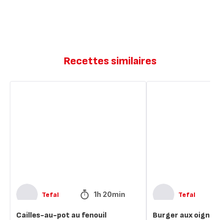
Recettes similaires
Cailles-
Burger
au-
aux
pot
oignons
au
caramélisés
fenouil
1h 20min
Tefal
Tefal
Cailles-au-pot au fenouil
Burger aux oignon