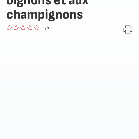
oignons et aux
champignons
-
/5
-
ratings.0