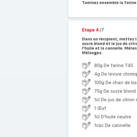
Tamisez ensemble la farine 
Etape 4
/7
Dans un récipient, mettez l
sucre blond et le jus de ci
l'huile et la cannelle. Méla
Mélangez.
80g De farine T45
4g De levure chimiq
100g De chair de b
75g De sucre blond
1cl De jus de citron 
1 Œuf
1cl D'huile neutre
1càc De cannelle