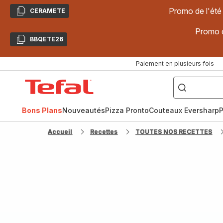
Promo de l'été
CERAMETE
Copier
Promo d
BBQETE26
Copier
Paiement en plusieurs fois
["Poêles
inox,
Accueil
Cake
Factory,
Tefal
Planchas,
Céramique..."]
Bons Plans
Nouveautés
Pizza Pronto
Couteaux Eversharp
P
Accueil
Recettes
TOUTES NOS RECETTES