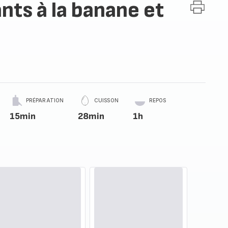
nts à la banane et
PRÉPARATION
CUISSON
REPOS
15min
28min
1h