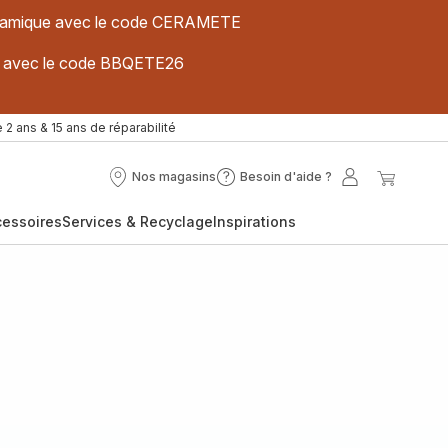
 céramique avec le code CERAMETE
ues avec le code BBQETE26
 2 ans & 15 ans de réparabilité
Nos magasins
Besoin d'aide ?
Nos
Besoin
Mon
Mon
magasins
d'aide
compte
panier
cessoires
Services & Recyclage
Inspirations
?