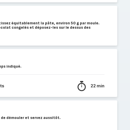
tissez équitablement la pâte, environ 50 g par moule.
colat congelés et déposez-les sur le dessus des
ps indiqué.
ts
22 min
 de démouler et servez aussitôt.