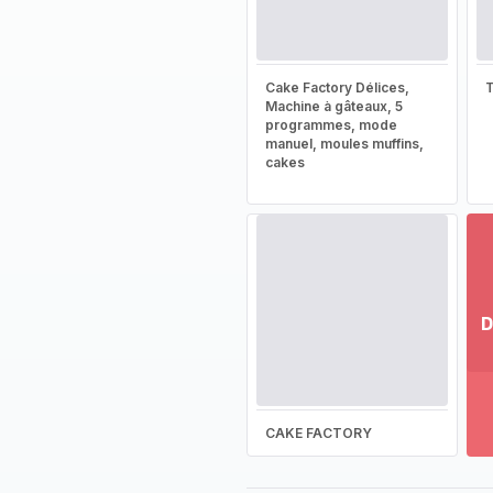
Cake Factory Délices,
T
Machine à gâteaux, 5
programmes, mode
manuel, moules muffins,
cakes
D
Vo
pl
-
Dé
CAKE FACTORY
la
g