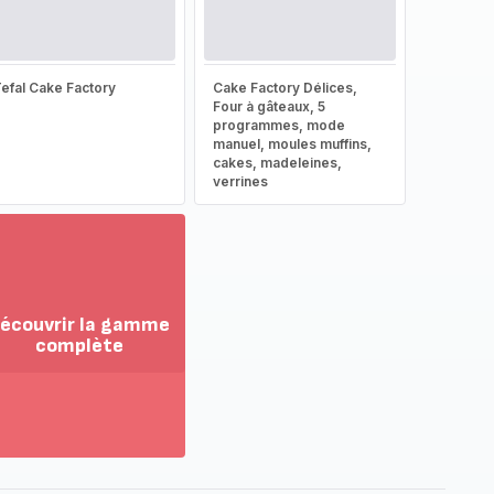
efal Cake Factory
Cake Factory Délices,
Four à gâteaux, 5
programmes, mode
manuel, moules muffins,
cakes, madeleines,
verrines
écouvrir la gamme
complète
ir
us...
couvrir
amme