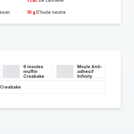
1 càc
De cannelle
ssier
10 g
D'huile neutre
6 moules
Moule Anti-
muffin
adhésif
Creabake
Infinity
 Creabake