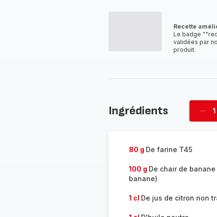
co
-
Recette améli
Le badge ""rec
validées par no
produit.
Ingrédients
1
Supp
four
80 g
De farine T45
100 g
De chair de banane 
banane)
1 cl
De jus de citron non tr