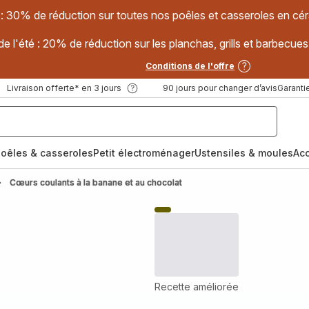
 : 30% de réduction sur toutes nos poêles et casseroles en
e l'été : 20% de réduction sur les planchas, grills et barbec
Conditions de l'offre
Livraison offerte* en 3 jours
90 jours pour changer d’avis
Garantie
oêles & casseroles
Petit électroménager
Ustensiles & moules
Ac
Cœurs coulants à la banane et au chocolat
Recette améliorée