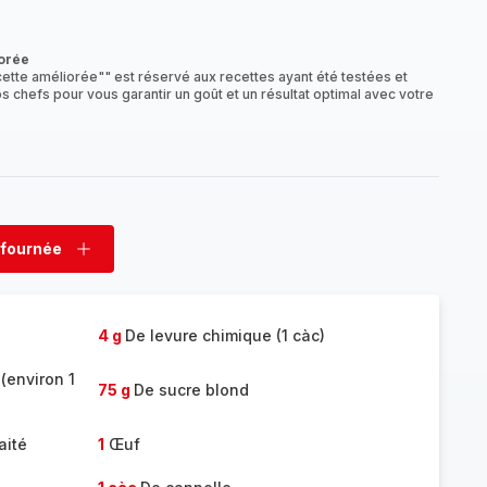
mplète
orée
ette améliorée"" est réservé aux recettes ayant été testées et
s chefs pour vous garantir un goût et un résultat optimal avec votre
 fournée
rimer
Ajouter
née
fournée
4 g
De levure chimique (1 càc)
(environ 1
75 g
De sucre blond
aité
1
Œuf