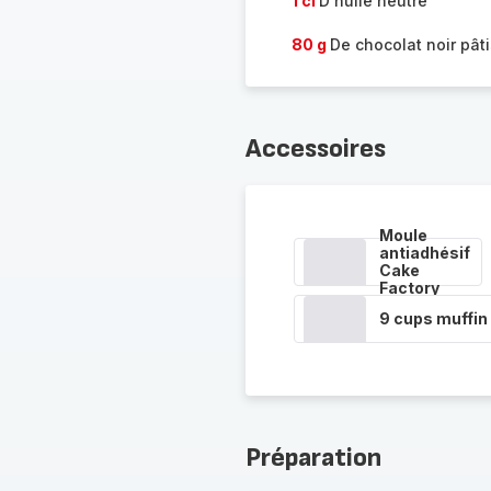
1 cl
D'huile neutre
80 g
De chocolat noir pâti
Accessoires
Moule
antiadhésif
Cake
Factory
9 cups muffin
Préparation