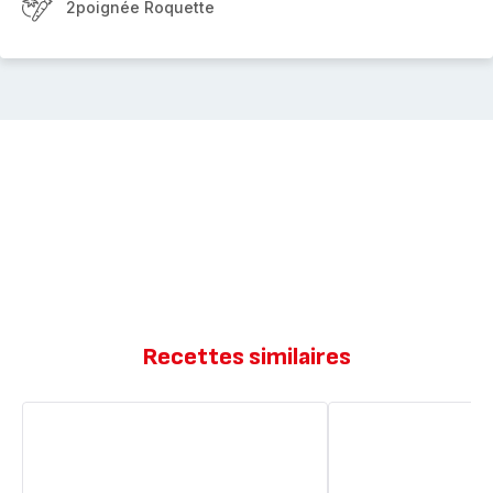
2poignée Roquette
Recettes similaires
Mini
Filet
cakes
de
au
saumon
magret
au