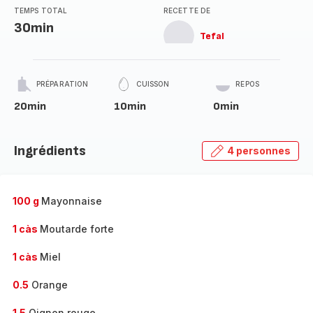
TEMPS TOTAL
RECETTE DE
30min
Tefal
PRÉPARATION
CUISSON
REPOS
20min
10min
0min
Ingrédients
4 personnes
100 g
Mayonnaise
1 càs
Moutarde forte
1 càs
Miel
0.5
Orange
1.5
Oignon rouge