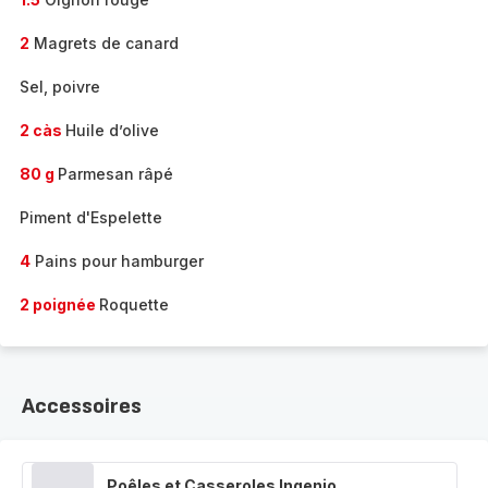
2
Magrets de canard
Sel, poivre
2 càs
Huile d’olive
80 g
Parmesan râpé
Piment d'Espelette
4
Pains pour hamburger
2 poignée
Roquette
Accessoires
Poêles et Casseroles Ingenio