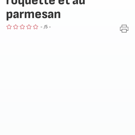
roquette et au
parmesan
-
/5
-
ratings.0