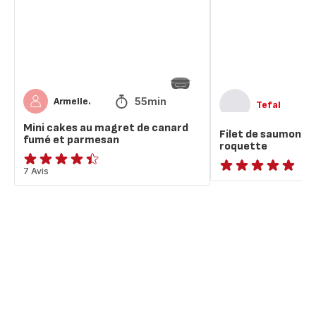
de
pesto
canard
de
fumé
roquette
et
parmesan
55min
Armelle.
Tefal
Mini cakes au magret de canard
Filet de saumon au
fumé et parmesan
roquette
ratings.4.4
7 Avis
ratings.NaN