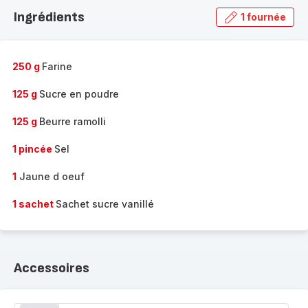
la
Ingrédients
1 fournée
gamme
complète
-
250 g
Farine
125 g
Sucre en poudre
125 g
Beurre ramolli
1 pincée
Sel
1
Jaune d oeuf
1 sachet
Sachet sucre vanillé
Accessoires