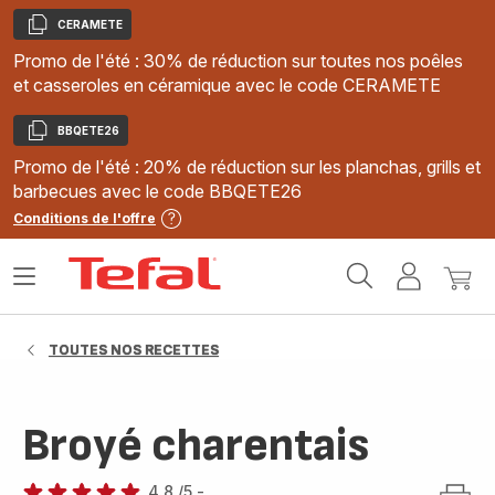
CERAMETE
Copier
Promo de l'été : 30% de réduction sur toutes nos poêles
et casseroles en céramique avec le code CERAMETE
BBQETE26
Copier
Promo de l'été : 20% de réduction sur les planchas, grills et
barbecues avec le code BBQETE26
Conditions de l'offre
Accueil
Ouvrir
Mon
Mon
Tefal
le
compte
panie
menu
TOUTES NOS RECETTES
Broyé charentais
4.8
/5
-