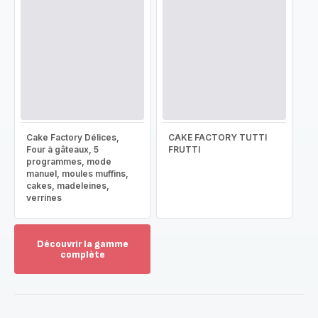
Cake Factory Délices,
CAKE FACTORY TUTTI
Four à gâteaux, 5
FRUTTI
programmes, mode
manuel, moules muffins,
cakes, madeleines,
verrines
Découvrir la gamme
complète
Voir
plus...
-
Découvrir