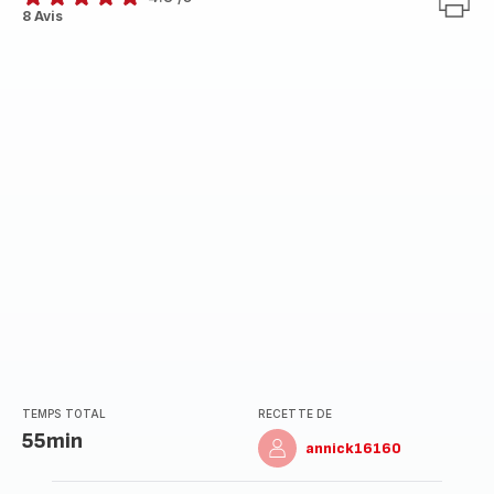
ratings.4.8
8 Avis
TEMPS TOTAL
RECETTE DE
55min
annick16160