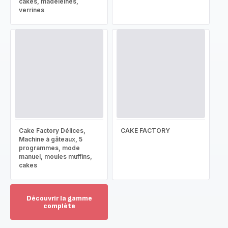
cakes, madeleines,
verrines
Cake Factory Délices,
CAKE FACTORY
Machine à gâteaux, 5
programmes, mode
manuel, moules muffins,
cakes
Découvrir la gamme
complète
Voir
plus...