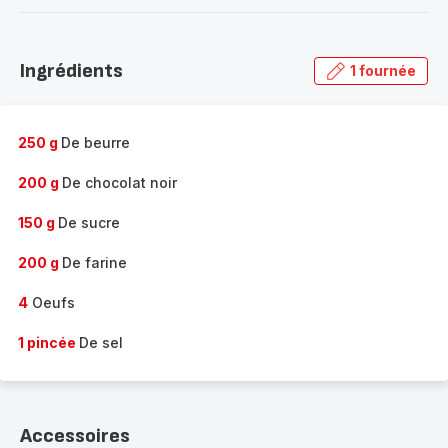
-
Découvrir
la
Ingrédients
1 fournée
gamme
complète
-
250 g
De beurre
200 g
De chocolat noir
150 g
De sucre
200 g
De farine
4
Oeufs
1 pincée
De sel
Accessoires