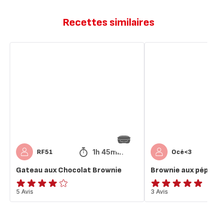
Recettes similaires
Gateau
Brownie
aux
aux
Chocolat
pépites
Brownie
de
chocolat
1h 45min
RF51
Océ<3
Gateau aux Chocolat Brownie
Brownie aux pépit
Avis
5 Avis
Avis
3 Avis
4
5
étoiles
étoiles