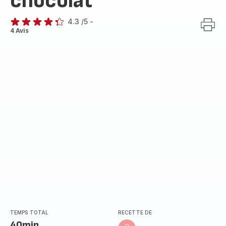
chocolat
4.3
/5
-
ratings.4.3
4 Avis
TEMPS TOTAL
RECETTE DE
40min