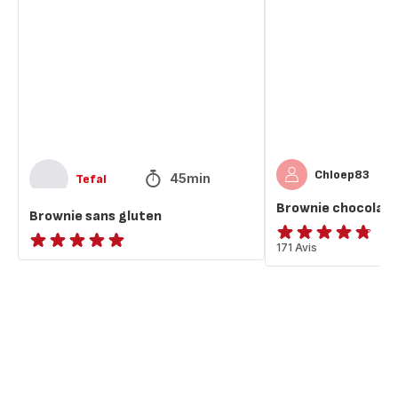
gluten
au
lait
Chloep83
45min
Tefal
Brownie chocolat a
Brownie sans gluten
ratings.4.7
171 Avis
ratings.NaN