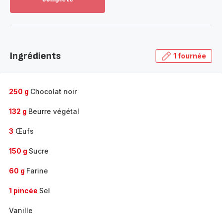
Voir
plus...
-
Découvrir
la
Ingrédients
1 fournée
gamme
complète
-
250 g
Chocolat noir
132 g
Beurre végétal
3
Œufs
150 g
Sucre
60 g
Farine
1 pincée
Sel
Vanille