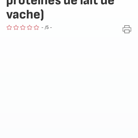
protéines de lait de
vache)
-
/5
-
ratings.0