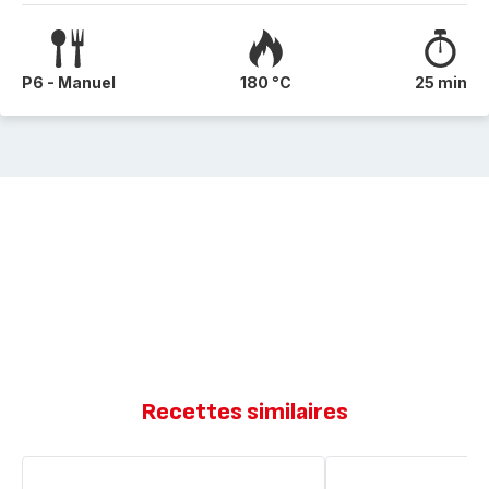
P6 - Manuel
180 °C
25 min
Recettes similaires
Brownie
Brownie
sans
chocolat