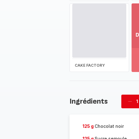
D
Vo
pl
-
Dé
CAKE FACTORY
la
g
co
-
Ingrédients
1
Supp
four
125 g
Chocolat noir
125 g
Sucre semoule