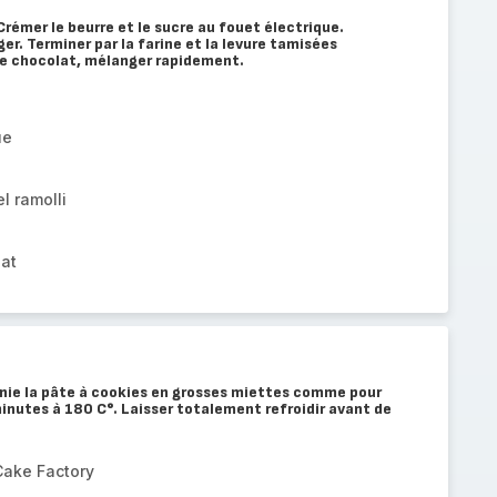
Crémer le beurre et le sucre au fouet électrique.
er. Terminer par la farine et la levure tamisées
de chocolat, mélanger rapidement.
ue
l ramolli
lat
wnie la pâte à cookies en grosses miettes comme pour
minutes à 180 C°. Laisser totalement refroidir avant de
Cake Factory