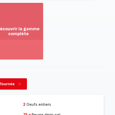
écouvrir la gamme
complète
ir
us...
couvrir
amme
mplète
 fournée
rimer
Ajouter
née
fournée
2
Oeufs entiers
75 g
Beurre demi-sel