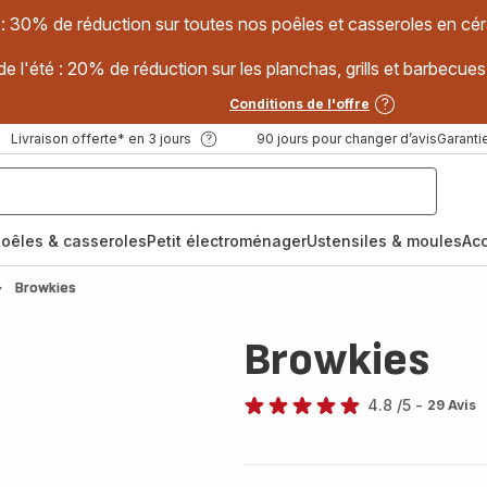
 : 30% de réduction sur toutes nos poêles et casseroles en
e l'été : 20% de réduction sur les planchas, grills et barbec
Conditions de l'offre
Livraison offerte* en 3 jours
90 jours pour changer d’avis
Garantie
oêles & casseroles
Petit électroménager
Ustensiles & moules
Ac
Browkies
Browkies
4.8
/5
-
29 Avis
ratings.4.8