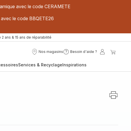
 céramique avec le code CERAMETE
ues avec le code BBQETE26
 2 ans & 15 ans de réparabilité
Nos magasins
Besoin d'aide ?
Nos
Besoin
Mon
Mon
magasins
d'aide
compte
panier
cessoires
Services & Recyclage
Inspirations
?