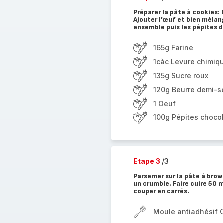
Préparer la pâte à cookies: 
Ajouter l’œuf et bien mélang
ensemble puis les pépites 
165g Farine
1càc Levure chimiq
135g Sucre roux
120g Beurre demi-se
1 Oeuf
100g Pépites choco
Etape 3
/3
Parsemer sur la pâte à bro
un crumble. Faire cuire 50 
couper en carrés.
Moule antiadhésif 