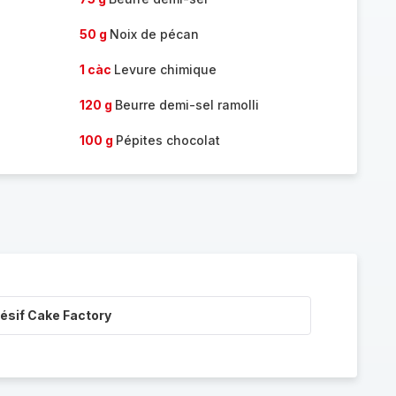
50 g
Noix de pécan
1 càc
Levure chimique
120 g
Beurre demi-sel ramolli
100 g
Pépites chocolat
ésif Cake Factory