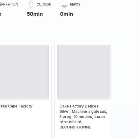
ÉPARATION
CUISSON
REPOS
n
50min
0min
efal Cake Factory
Cake Factory Délices
Silver, Machine à gâteaux,
5 prog, 10 moules, écran
rétroéclairé,
RECONDITIONNÉ