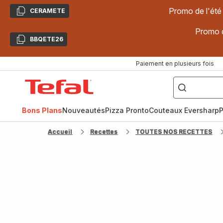
Promo de l'été
CERAMETE
Copier
Promo d
BBQETE26
Copier
Paiement en plusieurs fois
["Poêles
inox,
Accueil
Cake
Factory,
Tefal
Planchas,
Céramique..."]
Bons Plans
Nouveautés
Pizza Pronto
Couteaux Eversharp
P
Accueil
Recettes
TOUTES NOS RECETTES