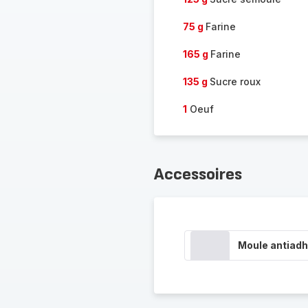
75 g
Farine
165 g
Farine
135 g
Sucre roux
1
Oeuf
Accessoires
Moule antiadh