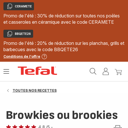
CERAMETE
Copier
Promo de l'été : 30% de réduction sur toutes nos poêles
et casseroles en céramique avec le code CERAMETE
BBQETE26
Copier
Promo de l'été : 20% de réduction sur les planchas, grills et
barbecues avec le code BBQETE26
Conditions de l'offre
Accueil
Ouvrir
Mon
Mon
Tefal
le
compte
panie
menu
TOUTES NOS RECETTES
Browkies ou brookies
4.8
/5
-