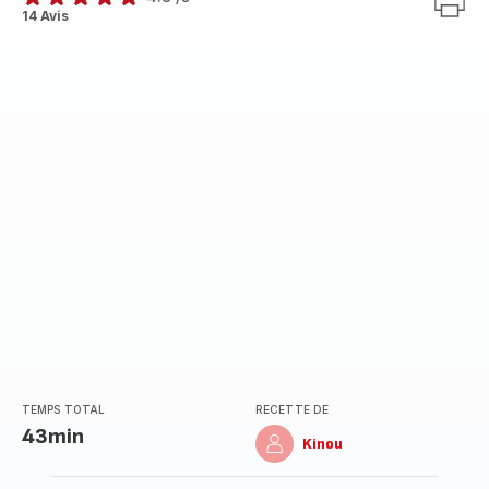
ratings.4.8
14 Avis
TEMPS TOTAL
RECETTE DE
43min
Kinou