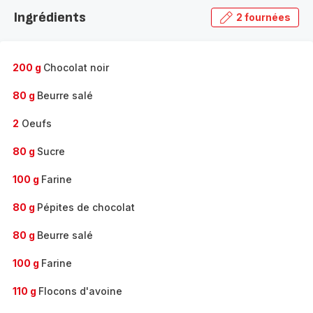
la
Ingrédients
2 fournées
gamme
complète
-
200 g
Chocolat noir
80 g
Beurre salé
2
Oeufs
80 g
Sucre
100 g
Farine
80 g
Pépites de chocolat
80 g
Beurre salé
100 g
Farine
110 g
Flocons d'avoine