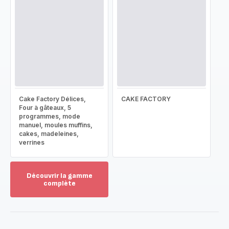
Cake Factory Délices,
CAKE FACTORY
Four à gâteaux, 5
programmes, mode
manuel, moules muffins,
cakes, madeleines,
verrines
Découvrir la gamme
complète
Voir
plus...
-
Découvrir