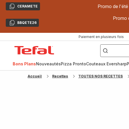
Promo de l'été
CERAMETE
Copier
Promo d
BBQETE26
Copier
Paiement en plusieurs fois
["Poêles
inox,
Accueil
Cake
Factory,
Tefal
Planchas,
Céramique..."]
Bons Plans
Nouveautés
Pizza Pronto
Couteaux Eversharp
P
Accueil
Recettes
TOUTES NOS RECETTES