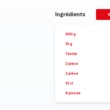
Ingrédients
6
Supp
pièc
900 g
10 g
1 botte
2 pièce
2 pièce
12 cl
6 pincée