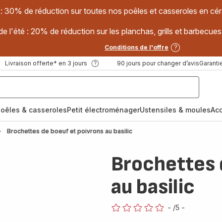
 : 30% de réduction sur toutes nos poêles et casseroles en
e l'été : 20% de réduction sur les planchas, grills et barbec
Conditions de l'offre
Livraison offerte* en 3 jours
90 jours pour changer d’avis
Garantie
oêles & casseroles
Petit électroménager
Ustensiles & moules
Ac
Brochettes de boeuf et poivrons au basilic
Brochettes 
au basilic
-
/5
-
ratings.0