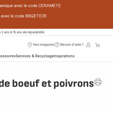
 céramique avec le code CERAMETE
ues avec le code BBQETE26
 2 ans & 15 ans de réparabilité
Nos magasins
Besoin d'aide ?
Nos
Besoin
Mon
Mon
magasins
d'aide
compte
panier
cessoires
Services & Recyclage
Inspirations
?
de boeuf et poivrons