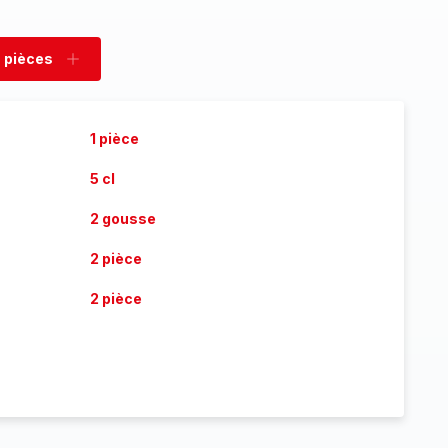
 pièces
rimer
Ajouter
es
pièces
1 pièce
5 cl
2 gousse
2 pièce
2 pièce