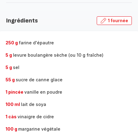
-
Découvrir
la
Ingrédients
1 fournée
gamme
complète
-
250 g
farine d'épautre
5 g
levure boulangère sèche (ou 10 g fraîche)
5 g
sel
55 g
sucre de canne glace
1 pincée
vanille en poudre
100 ml
lait de soya
1 càs
vinaigre de cidre
100 g
margarine végétale