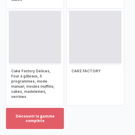
Cake Factory Délices,
CAKE FACTORY
Four à gâteaux, 5
programmes, mode
manuel, moules muffins,
cakes, madeleines,
verrines
Découvrir la gamme
complète
Voir
plus...