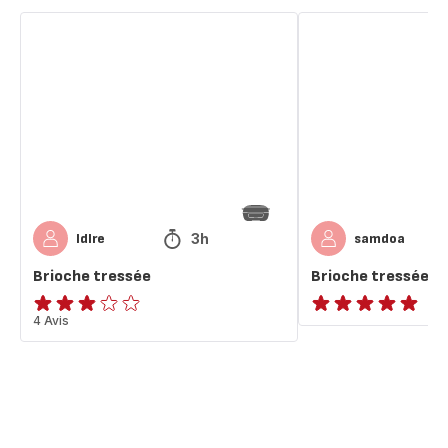
Brioche
Brioche
tressée
tressée
3h
ldlre
samdoa
Brioche tressée
Brioche tressée
ratings.2.8
4 Avis
ratings.NaN