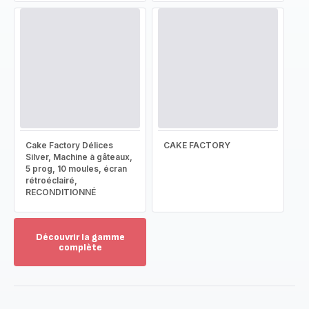
Cake Factory Délices
CAKE FACTORY
Silver, Machine à gâteaux,
5 prog, 10 moules, écran
rétroéclairé,
RECONDITIONNÉ
Découvrir la gamme
complète
Voir
plus...
-
Découvrir