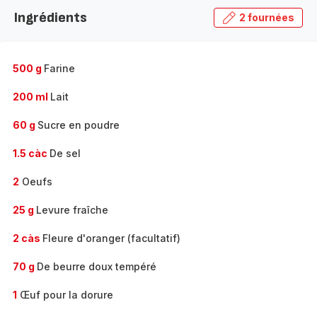
la
Ingrédients
2 fournées
gamme
complète
-
500 g
Farine
200 ml
Lait
60 g
Sucre en poudre
1.5 càc
De sel
2
Oeufs
25 g
Levure fraîche
2 càs
Fleure d'oranger (facultatif)
70 g
De beurre doux tempéré
1
Œuf pour la dorure