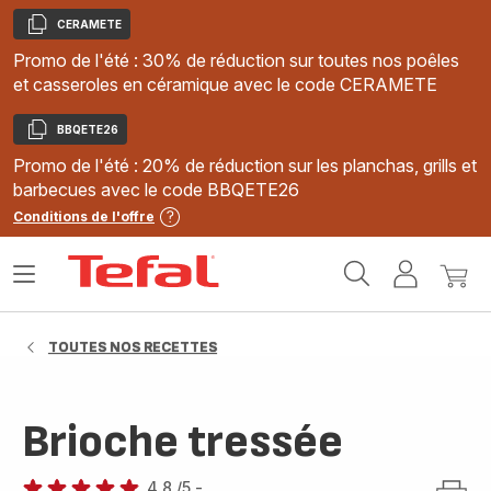
CERAMETE
Copier
Promo de l'été : 30% de réduction sur toutes nos poêles
et casseroles en céramique avec le code CERAMETE
BBQETE26
Copier
Promo de l'été : 20% de réduction sur les planchas, grills et
barbecues avec le code BBQETE26
Conditions de l'offre
Accueil
Ouvrir
Mon
Mon
Tefal
le
compte
panie
menu
TOUTES NOS RECETTES
Brioche tressée
4.8
/5
-