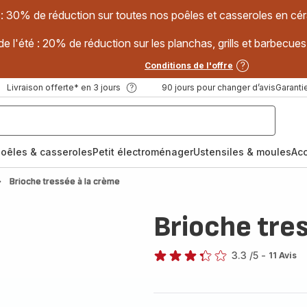
 : 30% de réduction sur toutes nos poêles et casseroles en
e l'été : 20% de réduction sur les planchas, grills et barbec
Conditions de l'offre
Livraison offerte* en 3 jours
90 jours pour changer d’avis
Garantie
oêles & casseroles
Petit électroménager
Ustensiles & moules
Ac
Brioche tressée à la crème
Brioche tre
3.3
/5
-
11 Avis
ratings.3.3