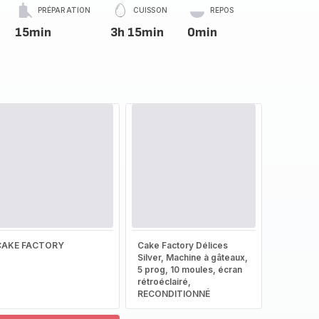
PRÉPARATION
CUISSON
REPOS
15min
3h 15min
0min
CAKE FACTORY
Cake Factory Délices
Silver, Machine à gâteaux,
5 prog, 10 moules, écran
rétroéclairé,
RECONDITIONNÉ