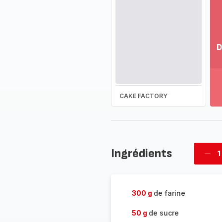
D
Vo
pl
-
Dé
CAKE FACTORY
la
g
co
-
Ingrédients
1
Supp
four
300 g
de farine
50 g
de sucre