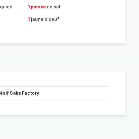
iquide
1 pincée
de sel
1
jaune d'oeuf
ésif Cake Factory