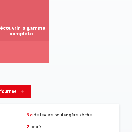
écouvrir la gamme
complète
ir
us...
couvrir
amme
mplète
 fournée
rimer
Ajouter
née
fournée
5 g
de levure boulangère sèche
2
oeufs