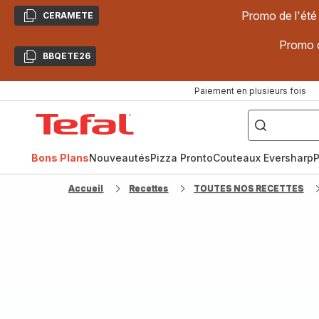
Promo de l'été
CERAMETE
Copier
Promo d
BBQETE26
Copier
Paiement en plusieurs fois
["Poêles
inox,
Accueil
Cake
Factory,
Tefal
Planchas,
Céramique..."]
Bons Plans
Nouveautés
Pizza Pronto
Couteaux Eversharp
P
Accueil
Recettes
TOUTES NOS RECETTES