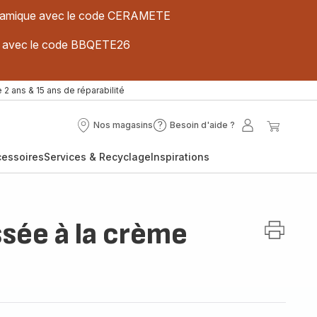
 céramique avec le code CERAMETE
ues avec le code BBQETE26
 2 ans & 15 ans de réparabilité
Nos magasins
Besoin d'aide ?
Nos
Besoin
Mon
Mon
magasins
d'aide
compte
panier
cessoires
Services & Recyclage
Inspirations
?
ssée à la crème