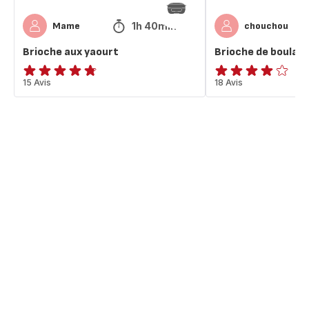
1h 40min
Mame
chouchou
Brioche aux yaourt
Brioche de boulan
ratings.4.7
15 Avis
Avis
18 Avis
4
étoiles
(moyenne)