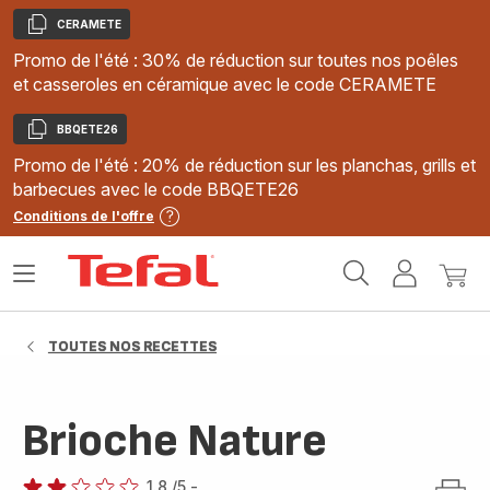
CERAMETE
Copier
Promo de l'été : 30% de réduction sur toutes nos poêles
et casseroles en céramique avec le code CERAMETE
BBQETE26
Copier
Promo de l'été : 20% de réduction sur les planchas, grills et
barbecues avec le code BBQETE26
Conditions de l'offre
Accueil
Ouvrir
Mon
Mon
Tefal
le
compte
panie
menu
TOUTES NOS RECETTES
Brioche Nature
1.8
/5
-