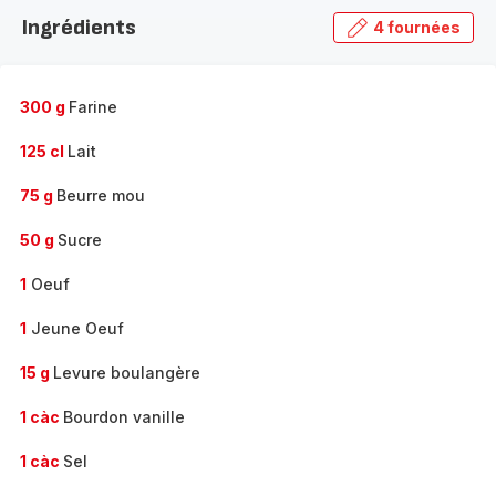
la
Ingrédients
4 fournées
gamme
complète
-
300 g
Farine
125 cl
Lait
75 g
Beurre mou
50 g
Sucre
1
Oeuf
1
Jeune Oeuf
15 g
Levure boulangère
1 càc
Bourdon vanille
1 càc
Sel