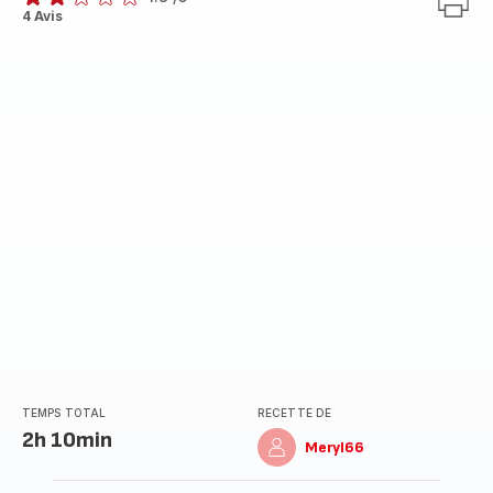
ratings.1.8
4 Avis
TEMPS TOTAL
RECETTE DE
2h 10min
Meryl66