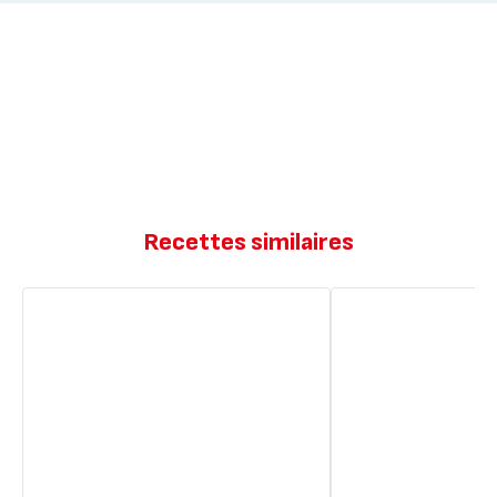
Recettes similaires
Brioche
Brioche
aux
de
yaourt
boulangerie