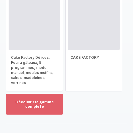
Cake Factory Délices,
CAKE FACTORY
Four à gâteaux, 5
programmes, mode
manuel, moules muffins,
cakes, madeleines,
verrines
Découvrir la gamme
complète
Voir
plus...
-
Découvrir