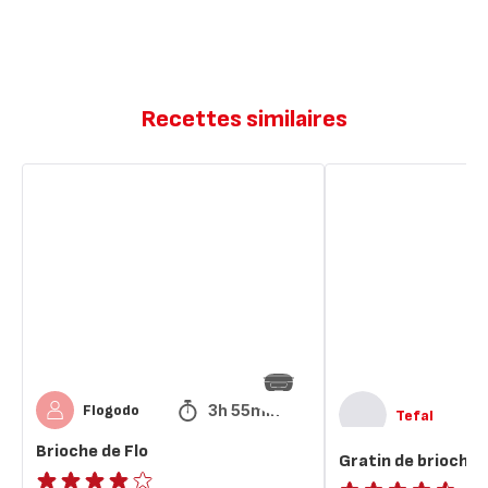
Recettes similaires
Brioche
Gratin
de
de
Flo
brioche
perdue
3h 55min
Flogodo
Tefal
Brioche de Flo
Gratin de brioche