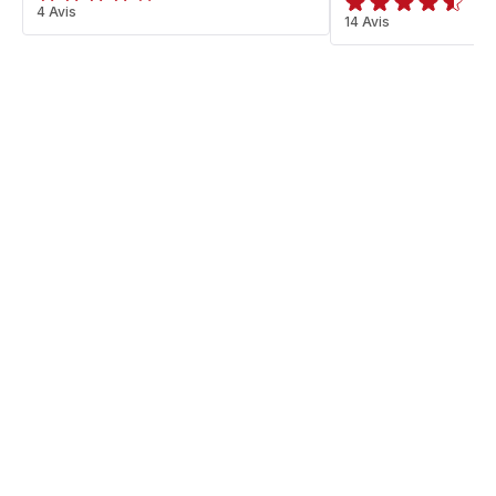
ratings.3.8
4 Avis
ratings.4.5
14 Avis