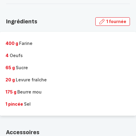
-
Découvrir
la
Ingrédients
1 fournée
gamme
complète
-
400 g
Farine
4
Oeufs
65 g
Sucre
20 g
Levure fraîche
175 g
Beurre mou
1 pincée
Sel
Accessoires