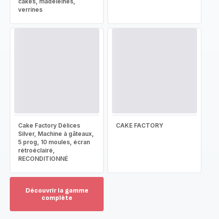
cakes, madeleines,
verrines
Cake Factory Délices
CAKE FACTORY
Silver, Machine à gâteaux,
5 prog, 10 moules, écran
rétroéclairé,
RECONDITIONNÉ
Découvrir la gamme
complète
Voir
plus...