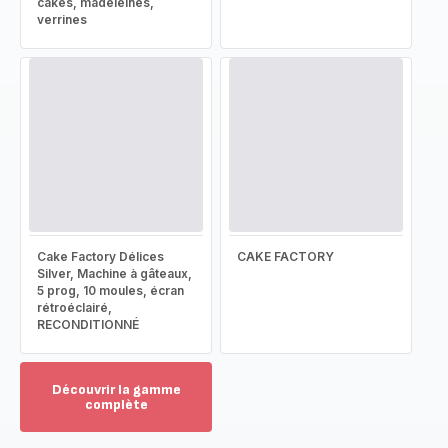
cakes, madeleines,
verrines
Cake Factory Délices
CAKE FACTORY
Silver, Machine à gâteaux,
5 prog, 10 moules, écran
rétroéclairé,
RECONDITIONNÉ
Découvrir la gamme
complète
Voir
plus...