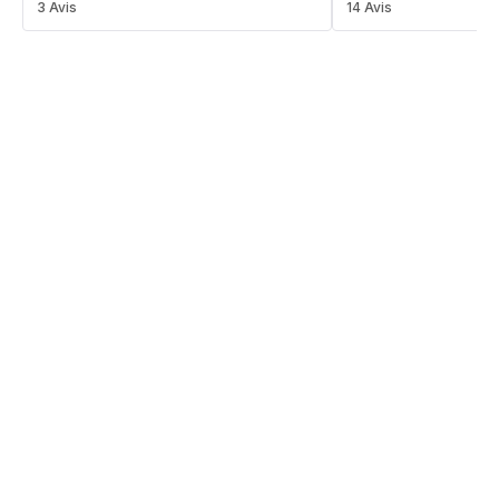
Avis
3 Avis
ratings.4.4
14 Avis
4
étoiles
(moyenne)