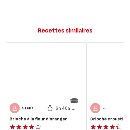
Recettes similaires
Brioche
Brioche
à
crousti-
la
moelleuse
fleur
d'oranger
6h 40min
Stella
-
Brioche à la fleur d'oranger
Brioche crousti-m