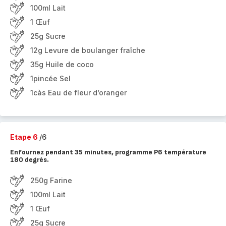
100ml Lait
1 Œuf
25g Sucre
12g Levure de boulanger fraîche
35g Huile de coco
1pincée Sel
1càs Eau de fleur d’oranger
Etape 6
/6
Enfournez pendant 35 minutes, programme P6 température
180 degrés.
250g Farine
100ml Lait
1 Œuf
25g Sucre