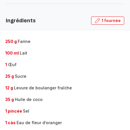
-
Découvrir
la
Ingrédients
1 fournée
gamme
complète
-
250 g
Farine
100 ml
Lait
1
Œuf
25 g
Sucre
12 g
Levure de boulanger fraîche
35 g
Huile de coco
1 pincée
Sel
1 càs
Eau de fleur d’oranger