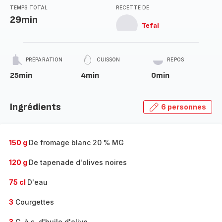
TEMPS TOTAL
RECETTE DE
29min
Tefal
PRÉPARATION
CUISSON
REPOS
25min
4min
0min
Ingrédients
6 personnes
150 g
De fromage blanc 20 % MG
120 g
De tapenade d'olives noires
75 cl
D'eau
3
Courgettes
3
C. à s. d'huile d'olive