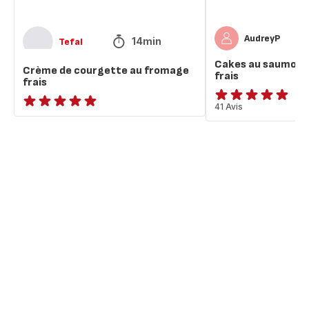
AudreyP
14min
Tefal
Cakes au saumon 
Crème de courgette au fromage
frais
frais
ratings.4.9
41 Avis
ratings.NaN