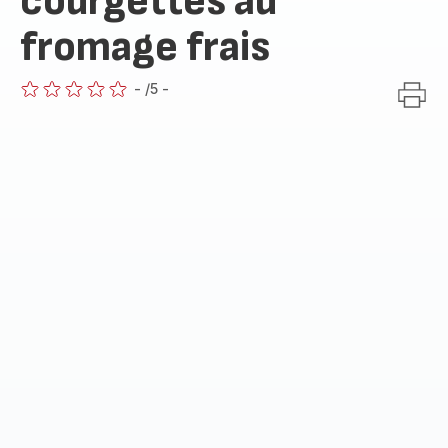
courgettes au
fromage frais
-
/5
-
ratings.0