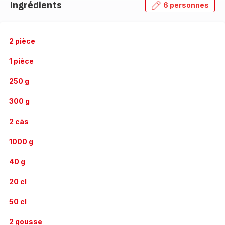
Ingrédients
6 personnes
2 pièce
1 pièce
250 g
300 g
2 càs
1000 g
40 g
20 cl
50 cl
2 gousse