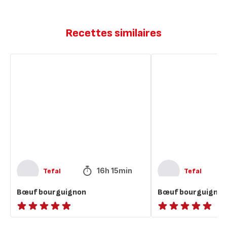
Recettes similaires
Bœuf
Bœuf
bourguignon
bourguignon
16h 15min
Tefal
Tefal
Bœuf bourguignon
Bœuf bourguignon
ratings.NaN
ratings.NaN