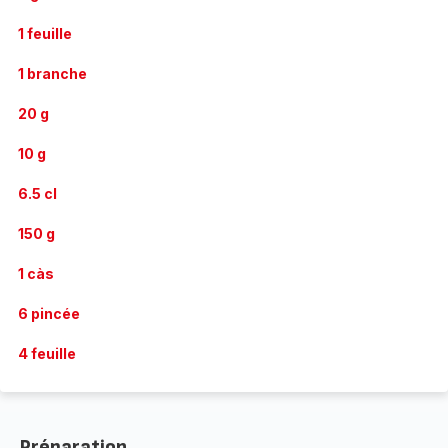
1 feuille
1 branche
20 g
10 g
6.5 cl
150 g
1 càs
6 pincée
4 feuille
Préparation