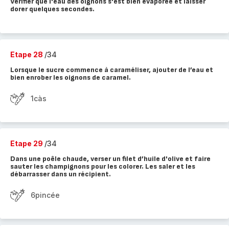
Vérifier que l'eau des oignons s'est bien évaporée et laisser
dorer quelques secondes.
Etape 28
/34
Lorsque le sucre commence à caraméliser, ajouter de l’eau et
bien enrober les oignons de caramel.
1càs
Etape 29
/34
Dans une poêle chaude, verser un filet d’huile d'olive et faire
sauter les champignons pour les colorer. Les saler et les
débarrasser dans un récipient.
6pincée