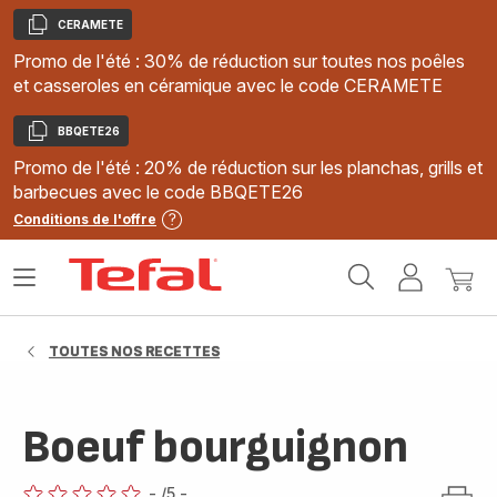
CERAMETE
Copier
Promo de l'été : 30% de réduction sur toutes nos poêles
et casseroles en céramique avec le code CERAMETE
BBQETE26
Copier
Promo de l'été : 20% de réduction sur les planchas, grills et
barbecues avec le code BBQETE26
Conditions de l'offre
Accueil
Ouvrir
Mon
Mon
Tefal
le
compte
panie
menu
TOUTES NOS RECETTES
Boeuf bourguignon
-
/5
-