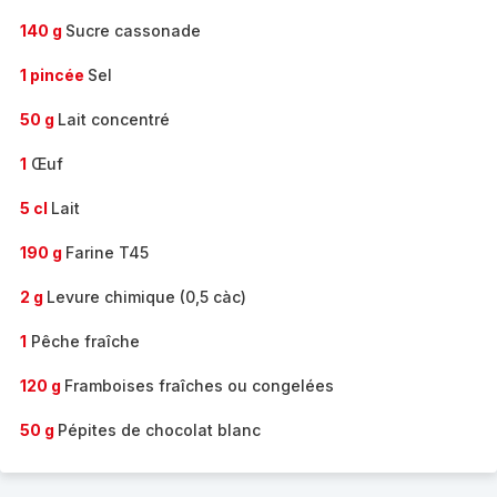
140 g
Sucre cassonade
1 pincée
Sel
50 g
Lait concentré
1
Œuf
5 cl
Lait
190 g
Farine T45
2 g
Levure chimique (0,5 càc)
1
Pêche fraîche
120 g
Framboises fraîches ou congelées
50 g
Pépites de chocolat blanc