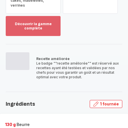
cakes, madeleines,
verrines
Découvrir la gamme
complète
Voir
plus...
-
Découvrir
la
Recette améliorée
gamme
Le badge ""recette améliorée"" est réservé aux
complète
recettes ayant été testées et validées par nos
-
chefs pour vous garantir un goût et un résultat
optimal avec votre produit.
Ingrédients
1 fournée
130 g
Beurre