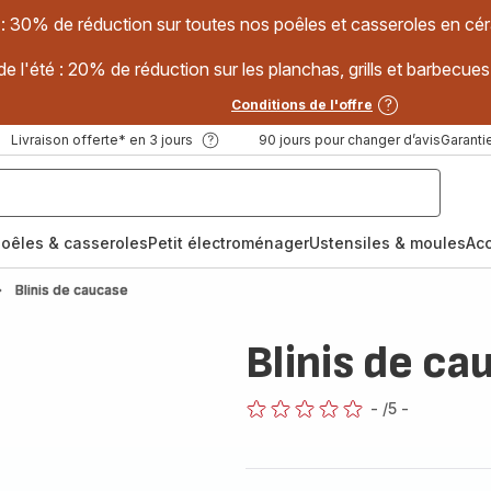
 : 30% de réduction sur toutes nos poêles et casseroles en
e l'été : 20% de réduction sur les planchas, grills et barbec
Conditions de l'offre
Livraison offerte* en 3 jours
90 jours pour changer d’avis
Garantie
oêles & casseroles
Petit électroménager
Ustensiles & moules
Ac
Blinis de caucase
Blinis de ca
-
/5
-
ratings.0