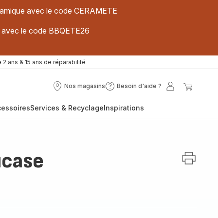
 céramique avec le code CERAMETE
ues avec le code BBQETE26
 2 ans & 15 ans de réparabilité
Nos magasins
Besoin d'aide ?
Nos
Besoin
Mon
Mon
magasins
d'aide
compte
panier
cessoires
Services & Recyclage
Inspirations
?
ucase