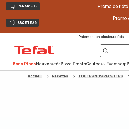
Promo de l'été
CERAMETE
Copier
Promo d
BBQETE26
Copier
Paiement en plusieurs fois
["Poêles
inox,
Accueil
Cake
Factory,
Tefal
Planchas,
Céramique..."]
Bons Plans
Nouveautés
Pizza Pronto
Couteaux Eversharp
P
Accueil
Recettes
TOUTES NOS RECETTES