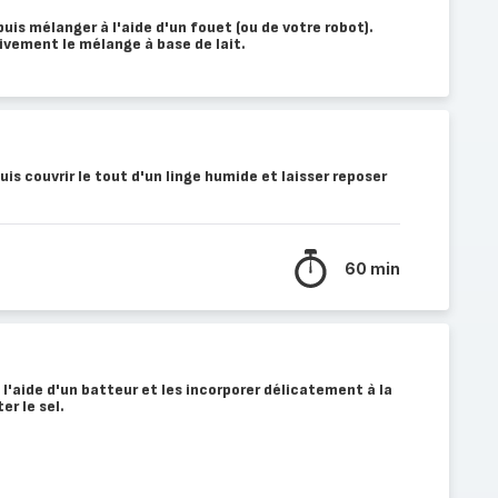
puis mélanger à l'aide d'un fouet (ou de votre robot).
ivement le mélange à base de lait.
s couvrir le tout d'un linge humide et laisser reposer
60 min
 l'aide d'un batteur et les incorporer délicatement à la
er le sel.