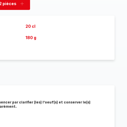
2 pièces
rimer
Ajouter
es
pièces
20 cl
180 g
cer par clarifier (les) l'oeuf(s) et conserver le(s)
éparément.