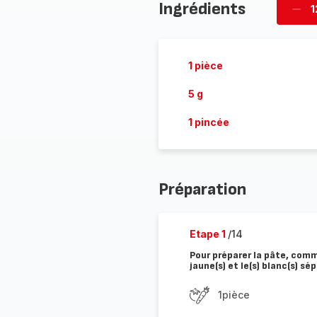
Ingrédients
1
Supp
pièc
1 pièce
5 g
1 pincée
Préparation
Etape 1
/14
Pour préparer la pâte, commen
jaune(s) et le(s) blanc(s) s
1pièce