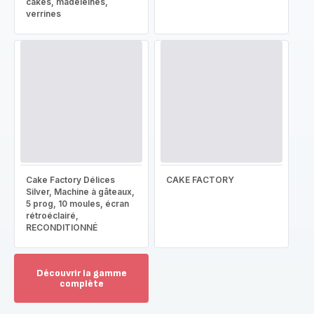
cakes, madeleines,
verrines
Cake Factory Délices
CAKE FACTORY
Silver, Machine à gâteaux,
5 prog, 10 moules, écran
rétroéclairé,
RECONDITIONNÉ
Découvrir la gamme
complète
Voir
plus...