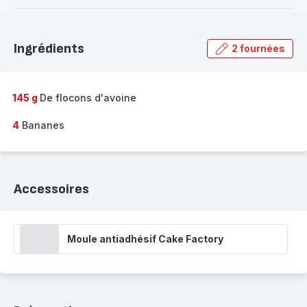
-
Découvrir
la
Ingrédients
2 fournées
gamme
complète
-
145 g
De flocons d'avoine
4
Bananes
Accessoires
Moule antiadhésif Cake Factory