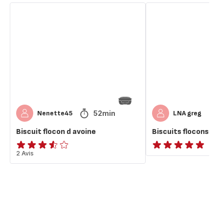
Biscuit
Biscuits
flocon
flocons
d
d’avoine
avoine
52min
Nenette45
LNA greg
Biscuit flocon d avoine
Biscuits flocons d’
ratings.3.5
2 Avis
ratings.NaN