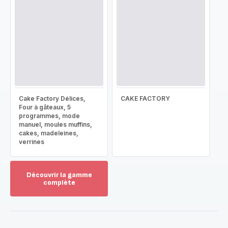
Cake Factory Délices,
CAKE FACTORY
Four à gâteaux, 5
programmes, mode
manuel, moules muffins,
cakes, madeleines,
verrines
Découvrir la gamme
complète
Voir
plus...
-
Découvrir