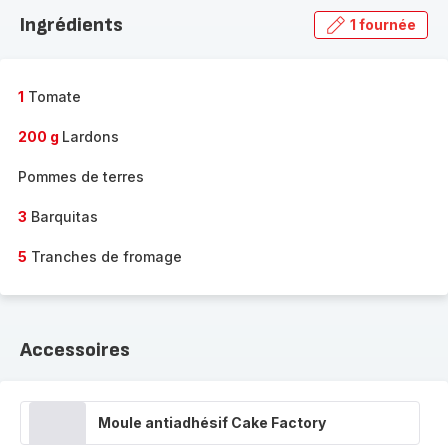
la
Ingrédients
1 fournée
gamme
complète
-
1
Tomate
200 g
Lardons
Pommes de terres
3
Barquitas
5
Tranches de fromage
Accessoires
Moule antiadhésif Cake Factory