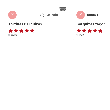
30min
-
aline31
Tortillas Barquitas
Barquitas façon B
Avis
3 Avis
Avis
1 Avis
5
5
étoiles
étoiles
(moyenne)
(moyenne)