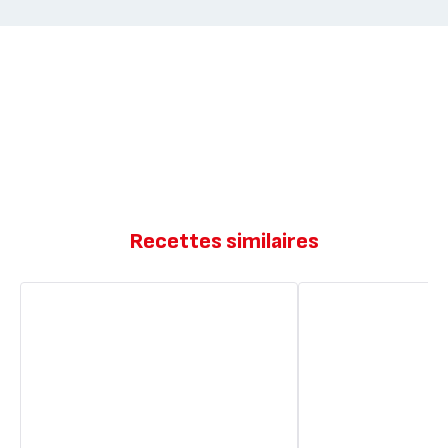
Recettes similaires
Tortillas
Barquitas
Barquitas
façon
Burger