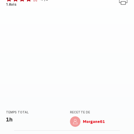
Avis
1 Avis
4
étoiles
(moyenne)
TEMPS TOTAL
RECETTE DE
1h
Morgane61