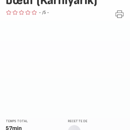
bœuf (Karniyarik)
-
/5
-
ratings.0
TEMPS TOTAL
RECETTE DE
57min