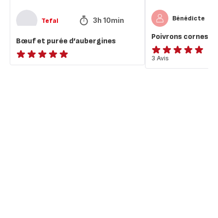
Bénédicte
3h 10min
Tefal
Poivrons cornes de
Bœuf et purée d’aubergines
Avis
3 Avis
ratings.NaN
5
étoiles
(moyenne)