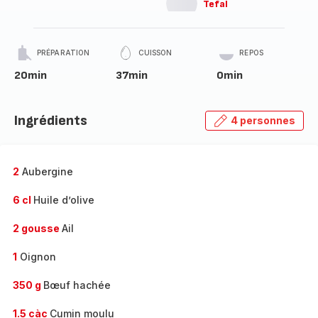
Tefal
PRÉPARATION
CUISSON
REPOS
20min
37min
0min
Ingrédients
4 personnes
2
Aubergine
6 cl
Huile d’olive
2 gousse
Ail
1
Oignon
350 g
Bœuf hachée
1.5 càc
Cumin moulu