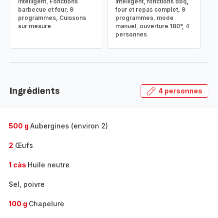
intelligent, Fonctions
intelligent, fonctions bbq,
barbecue et four, 9
four et repas complet, 9
programmes, Cuissons
programmes, mode
sur mesure
manuel, ouverture 180°, 4
personnes
Ingrédients
4 personnes
500 g
Aubergines (environ 2)
2
Œufs
1 càs
Huile neutre
Sel, poivre
100 g
Chapelure