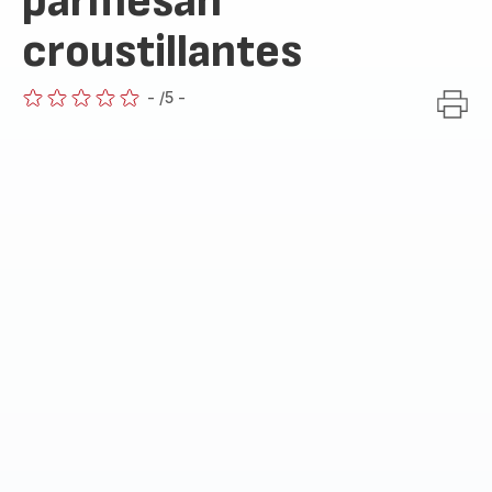
parmesan
croustillantes
-
/5
-
ratings.0