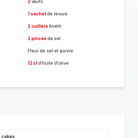
2
œufs
1 sachet
de levure
2 cuillère
Aneth
2 pincée
de sel
Fleur de sel et poivre
12 cl
d'huile d'olive
i cakes