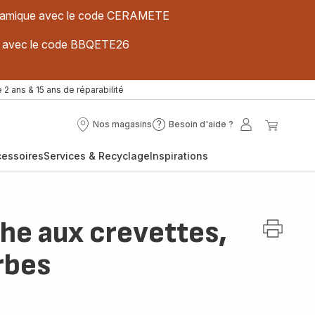
 céramique avec le code CERAMETE
ues avec le code BBQETE26
 2 ans & 15 ans de réparabilité
Nos magasins
Besoin d'aide ?
Nos
Besoin
Mon
Mon
magasins
d'aide
compte
panier
cessoires
Services & Recyclage
Inspirations
?
e aux crevettes,
rbes