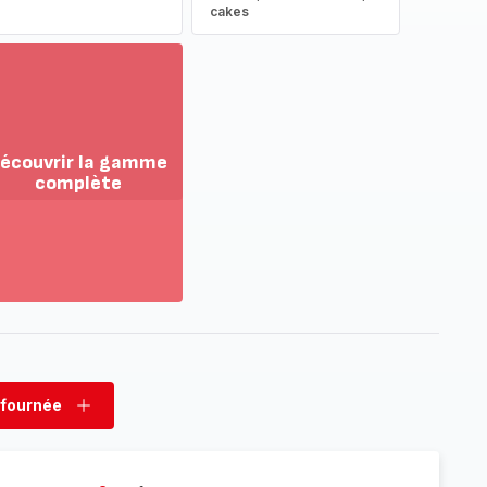
cakes
écouvrir la gamme
complète
ir
us...
couvrir
amme
mplète
 fournée
rimer
Ajouter
née
fournée