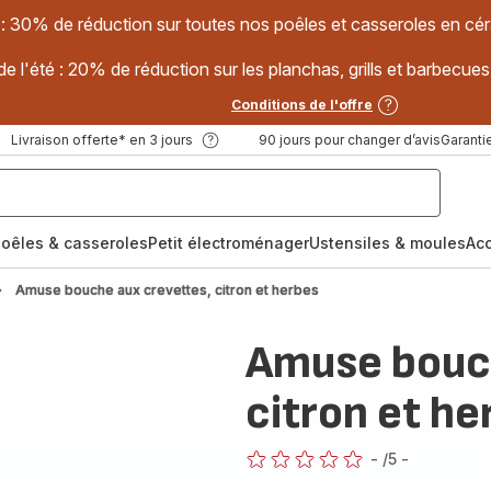
 : 30% de réduction sur toutes nos poêles et casseroles en
e l'été : 20% de réduction sur les planchas, grills et barbec
Conditions de l'offre
Livraison offerte* en 3 jours
90 jours pour changer d’avis
Garantie
oêles & casseroles
Petit électroménager
Ustensiles & moules
Ac
Amuse bouche aux crevettes, citron et herbes
Amuse bouch
citron et he
-
/5
-
ratings.0