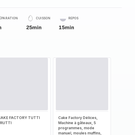
ÉPARATION
CUISSON
REPOS
n
25min
15min
CAKE FACTORY TUTTI
Cake Factory Délices,
FRUTTI
Machine à gâteaux, 5
programmes, mode
manuel, moules muffins,