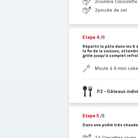
2cuillère Ciboulette
2pincée de sel
Etape 4
/6
Répartir la pâte dans les 6
la fin de la cuisson, attend
grille jusqu'à complet refr
Moule à 6 mini cak
P2 - Gâteaux indiv
Etape 5
/6
Dans une poêle très chaude,
24 Crevettes crues