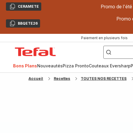
Promo de l'été
CERAMETE
Copier
Promo d
BBQETE26
Copier
Paiement en plusieurs fois
["Poêles
inox,
Accueil
Cake
Factory,
Tefal
Planchas,
Céramique..."]
Bons Plans
Nouveautés
Pizza Pronto
Couteaux Eversharp
P
Accueil
Recettes
TOUTES NOS RECETTES