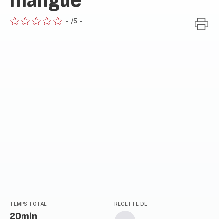
mangue
-
/5
-
ratings.0
TEMPS TOTAL
RECETTE DE
20min