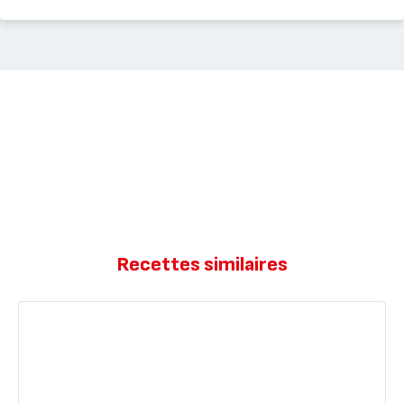
Recettes similaires
Verrine
choco-
mangue