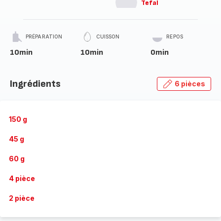
Tefal
PRÉPARATION
CUISSON
REPOS
10min
10min
0min
Ingrédients
6 pièces
150 g
45 g
60 g
4 pièce
2 pièce