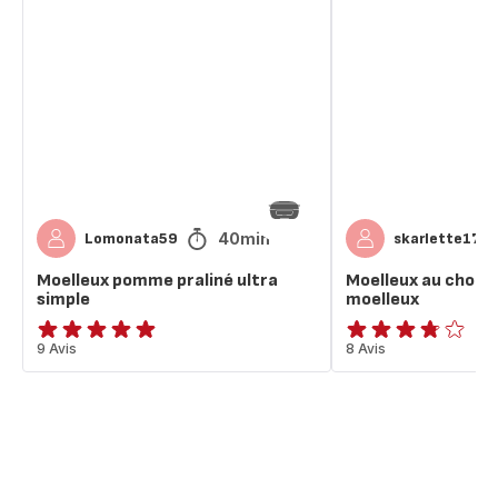
pomme
au
praliné
chocolat
ultra
ultra-
simple
moelleux
40min
Lomonata59
skarlette170
Moelleux pomme praliné ultra
Moelleux au chocol
simple
moelleux
ratings.4.9
9 Avis
ratings.3.7
8 Avis