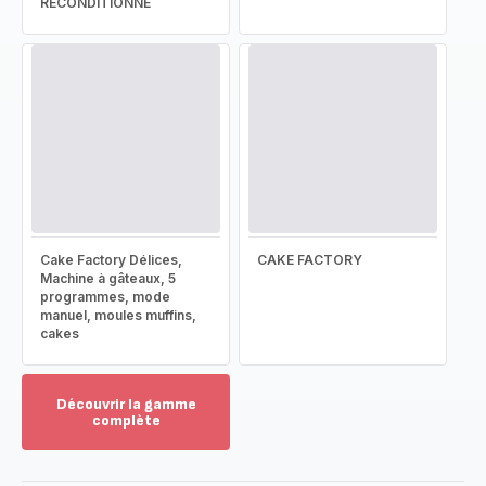
RECONDITIONNÉ
Cake Factory Délices,
CAKE FACTORY
Machine à gâteaux, 5
programmes, mode
manuel, moules muffins,
cakes
Découvrir la gamme
complète
Voir
plus...
-