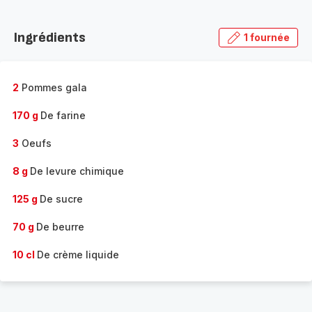
Découvrir
la
Ingrédients
1 fournée
gamme
complète
-
2
Pommes gala
170 g
De farine
3
Oeufs
8 g
De levure chimique
125 g
De sucre
70 g
De beurre
10 cl
De crème liquide