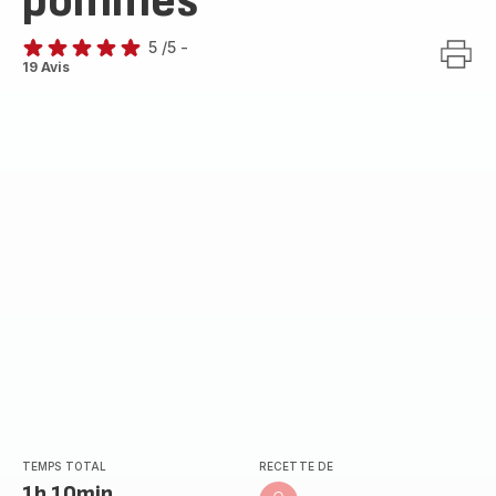
pommes
5
/5
-
Avis
19 Avis
5
étoiles
(moyenne)
TEMPS TOTAL
RECETTE DE
1h 10min