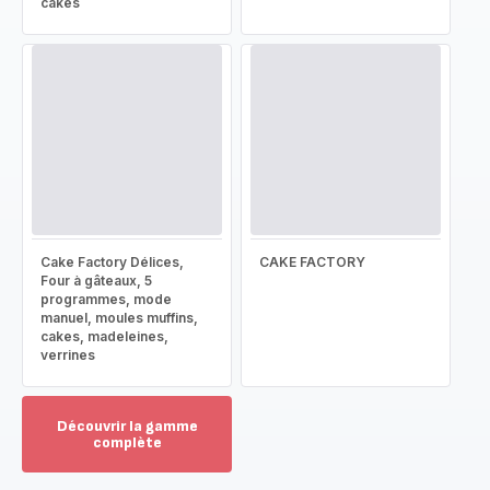
cakes
Cake Factory Délices,
CAKE FACTORY
Four à gâteaux, 5
programmes, mode
manuel, moules muffins,
cakes, madeleines,
verrines
Découvrir la gamme
complète
Voir
plus...