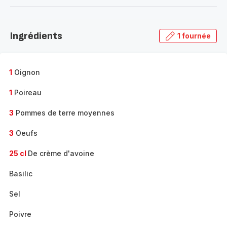
-
Découvrir
la
Ingrédients
1 fournée
gamme
complète
-
1
Oignon
1
Poireau
3
Pommes de terre moyennes
3
Oeufs
25 cl
De crème d'avoine
Basilic
Sel
Poivre