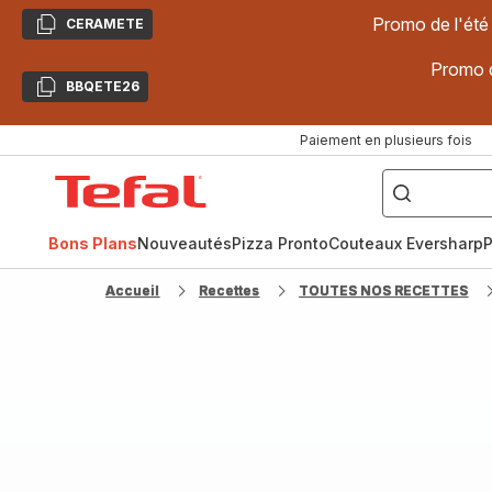
Promo de l'été
CERAMETE
Copier
Promo d
BBQETE26
Copier
Paiement en plusieurs fois
["Poêles
inox,
Accueil
Cake
Factory,
Tefal
Planchas,
Céramique..."]
Bons Plans
Nouveautés
Pizza Pronto
Couteaux Eversharp
P
Accueil
Recettes
TOUTES NOS RECETTES