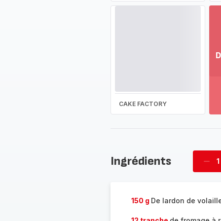
D
Vo
pl
-
Dé
CAKE FACTORY
la
g
co
-
Ingrédients
1
Supp
four
150 g
De lardon de volaill
12 tranche
de fromage à r