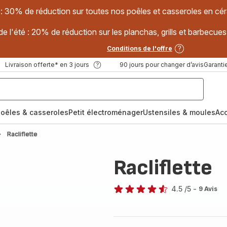
 : 30% de réduction sur toutes nos poêles et casseroles en
e l'été : 20% de réduction sur les planchas, grills et barbec
Conditions de l'offre
Livraison offerte* en 3 jours
90 jours pour changer d’avis
Garantie
oêles & casseroles
Petit électroménager
Ustensiles & moules
Ac
Racliflette
Racliflette
4.5
/5
-
9 Avis
ratings.4.5