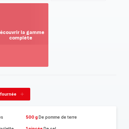
écouvrir la gamme
complète
ir
us...
couvrir
amme
mplète
 fournée
rimer
Ajouter
née
fournée
es
500 g
De pomme de terre
aclette
1 pincée
De sel