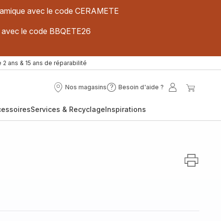
 céramique avec le code CERAMETE
ues avec le code BBQETE26
 2 ans & 15 ans de réparabilité
Nos magasins
Besoin d'aide ?
Nos
Besoin
Mon
Mon
magasins
d'aide
compte
panier
cessoires
Services & Recyclage
Inspirations
?