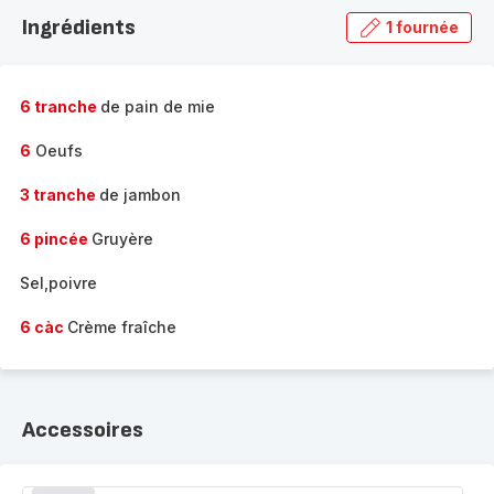
la
Ingrédients
1 fournée
gamme
complète
-
6 tranche
de pain de mie
6
Oeufs
3 tranche
de jambon
6 pincée
Gruyère
Sel,poivre
6 càc
Crème fraîche
Accessoires