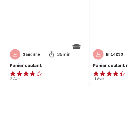
raclette
35min
Sandrine
lili14230
Panier coulant
Panier coulant rac
ratings.3.7
2 Avis
ratings.4.4
11 Avis