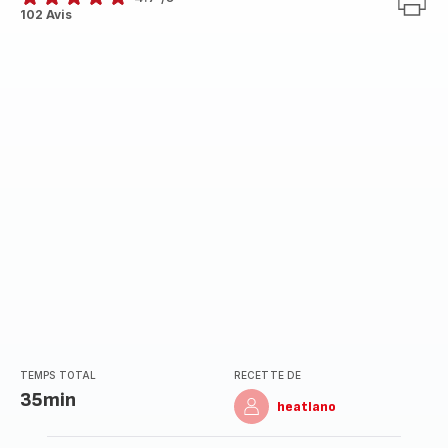
ratings.4.7
102 Avis
TEMPS TOTAL
RECETTE DE
35min
heatlano