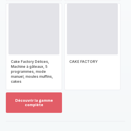
Cake Factory Délices,
CAKE FACTORY
Machine à gâteaux, 5
programmes, mode
manuel, moules muffins,
cakes
Découvrir la gamme
complète
Voir
plus...
-
Découvrir