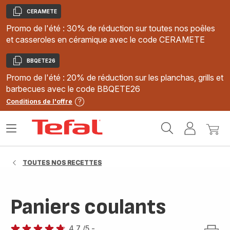
CERAMETE
Copier
Promo de l'été : 30% de réduction sur toutes nos poêles
et casseroles en céramique avec le code CERAMETE
BBQETE26
Copier
Promo de l'été : 20% de réduction sur les planchas, grills et
barbecues avec le code BBQETE26
Conditions de l'offre
Accueil
Ouvrir
Mon
Mon
Tefal
le
compte
panie
menu
TOUTES NOS RECETTES
Paniers coulants
4.7
/5
-