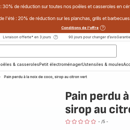
 : 30% de réduction sur toutes nos poêles et casseroles en
e l'été : 20% de réduction sur les planchas, grills et barbec
Conditions de l'offre
Livraison offerte* en 3 jours
90 jours pour changer d’avis
Garantie
oêles & casseroles
Petit électroménager
Ustensiles & moules
Ac
Pain perdu à la noix de coco, sirop au citron vert
Pain perdu à
sirop au cit
-
/5
-
ratings.0