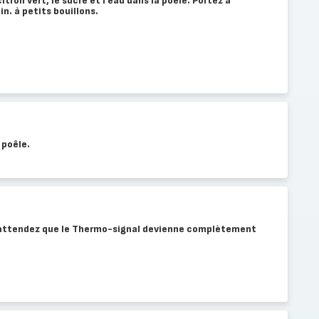
citron vert, le sucre et l’eau dans la poêle. Portez à
in. à petits bouillons.
 poêle.
t attendez que le Thermo-signal devienne complètement