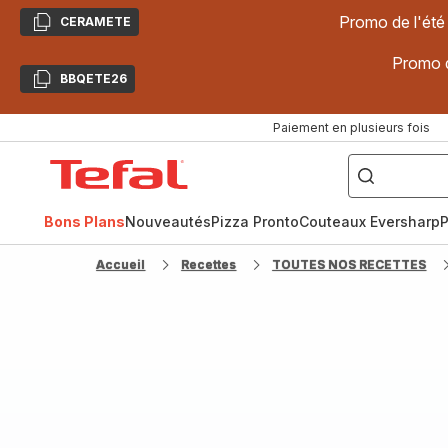
Promo de l'été
CERAMETE
Copier
Promo d
BBQETE26
Copier
Paiement en plusieurs fois
["Poêles
inox,
Accueil
Cake
Factory,
Tefal
Planchas,
Céramique..."]
Bons Plans
Nouveautés
Pizza Pronto
Couteaux Eversharp
P
Accueil
Recettes
TOUTES NOS RECETTES