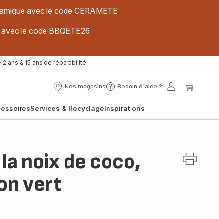
 céramique avec le code CERAMETE
ues avec le code BBQETE26
 2 ans & 15 ans de réparabilité
Nos magasins
Besoin d'aide ?
Nos
Besoin
Mon
Mon
magasins
d'aide
compte
panier
cessoires
Services & Recyclage
Inspirations
?
 la noix de coco,
ron vert