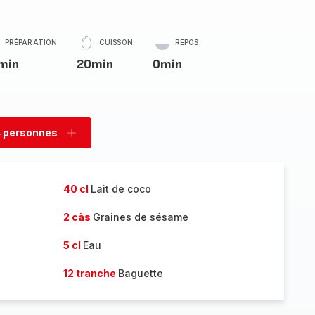
PRÉPARATION
CUISSON
REPOS
min
20min
0min
 personnes
rimer
Ajouter
sonnes
personnes
40 cl
Lait de coco
2 càs
Graines de sésame
5 cl
Eau
12 tranche
Baguette