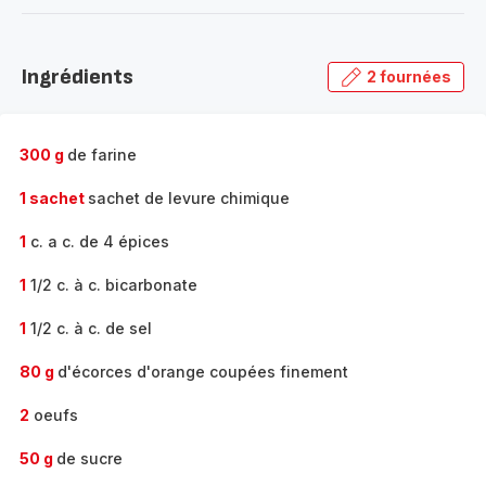
-
Découvrir
la
Ingrédients
2 fournées
gamme
complète
-
300 g
de farine
1 sachet
sachet de levure chimique
1
c. a c. de 4 épices
1
1/2 c. à c. bicarbonate
1
1/2 c. à c. de sel
80 g
d'écorces d'orange coupées finement
2
oeufs
50 g
de sucre