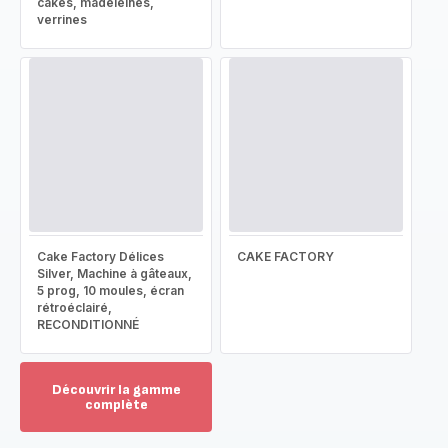
cakes, madeleines,
verrines
Cake Factory Délices
CAKE FACTORY
Silver, Machine à gâteaux,
5 prog, 10 moules, écran
rétroéclairé,
RECONDITIONNÉ
Découvrir la gamme
complète
Voir
plus...