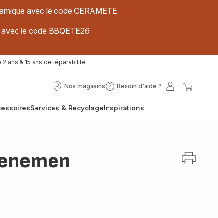
 céramique avec le code CERAMETE
ues avec le code BBQETE26
 2 ans & 15 ans de réparabilité
Nos magasins
Besoin d'aide ?
Nos
Besoin
Mon
Mon
magasins
d'aide
compte
panier
cessoires
Services & Recyclage
Inspirations
?
menemen