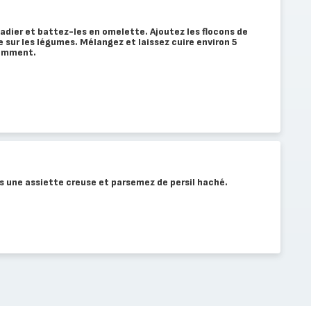
adier et battez-les en omelette. Ajoutez les flocons de
e sur les légumes. Mélangez et laissez cuire environ 5
amment.
 une assiette creuse et parsemez de persil haché.