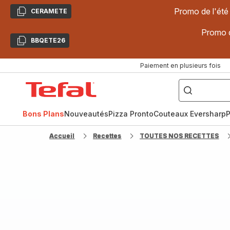
Promo de l'été
CERAMETE
Copier
Promo d
BBQETE26
Copier
Paiement en plusieurs fois
["Poêles
inox,
Accueil
Cake
Factory,
Tefal
Planchas,
Céramique..."]
Bons Plans
Nouveautés
Pizza Pronto
Couteaux Eversharp
P
Accueil
Recettes
TOUTES NOS RECETTES