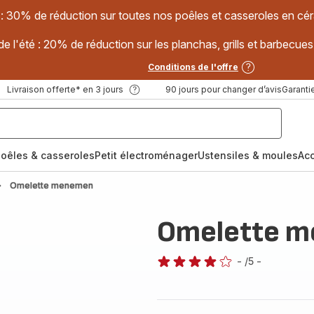
 : 30% de réduction sur toutes nos poêles et casseroles en
e l'été : 20% de réduction sur les planchas, grills et barbec
Conditions de l'offre
Livraison offerte* en 3 jours
90 jours pour changer d’avis
Garantie
oêles & casseroles
Petit électroménager
Ustensiles & moules
Ac
Omelette menemen
Omelette 
-
/5
-
Avis
4
étoiles