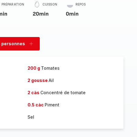
PRÉPARATION
CUISSON
REPOS
min
20min
0min
 personnes
rimer
Ajouter
sonnes
personnes
200 g
Tomates
2 gousse
Ail
2 càs
Concentré de tomate
0.5 càc
Piment
Sel