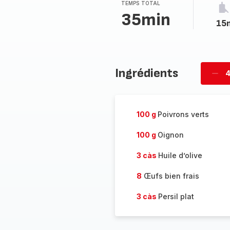
(moyenne)
TEMPS TOTAL
35min
15
Ingrédients
4
Supp
per
100 g
Poivrons verts
100 g
Oignon
3 càs
Huile d’olive
8
Œufs bien frais
3 càs
Persil plat