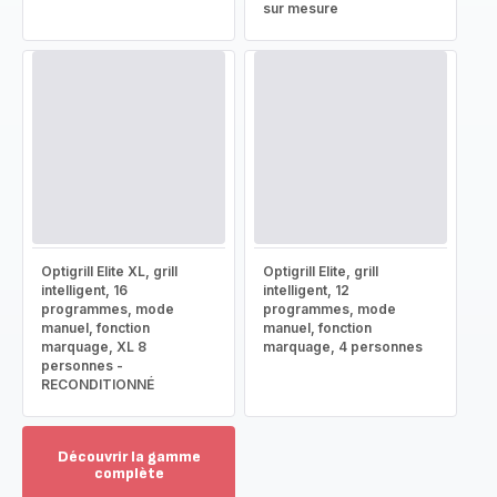
sur mesure
Optigrill Elite XL, grill
Optigrill Elite, grill
intelligent, 16
intelligent, 12
programmes, mode
programmes, mode
manuel, fonction
manuel, fonction
marquage, XL 8
marquage, 4 personnes
personnes -
RECONDITIONNÉ
Découvrir la gamme
complète
Voir