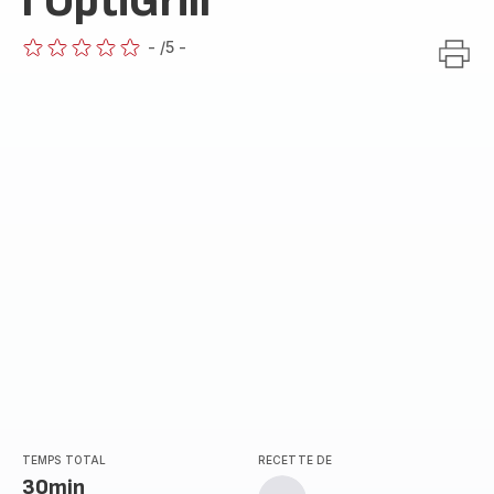
l’OptiGrill
-
/5
-
ratings.0
TEMPS TOTAL
RECETTE DE
30min