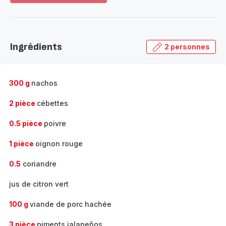
plus...
-
Découvrir
la
Ingrédients
2 personnes
gamme
complète
-
300 g
nachos
2 pièce
cébettes
0.5 pièce
poivre
1 pièce
oignon rouge
0.5
coriandre
jus de citron vert
100 g
viande de porc hachée
3 pièce
piments jalapeños