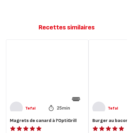
Recettes similaires
Magrets
Burger
de
au
canard
bacon
à
et
l’OptiGrill
aux
nachos
25min
Tefal
Tefal
Magrets de canard à l’OptiGrill
Burger au bacon e