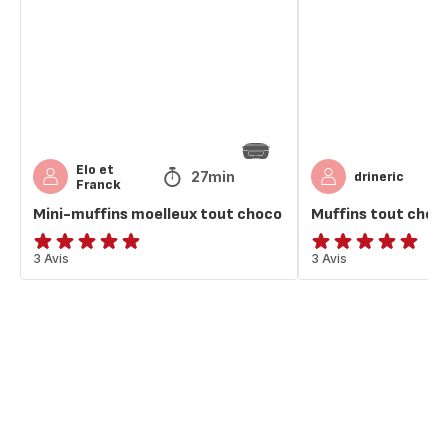
tout
kitkat
choco
Elo et
27min
drineric
Franck
Mini-muffins moelleux tout choco
Muffins tout choc
Avis
3 Avis
Avis
3 Avis
5
5
étoiles
étoiles
(moyenne)
(moyenne)