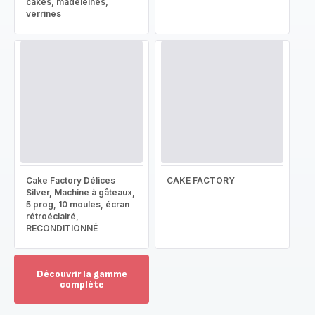
cakes, madeleines,
verrines
Cake Factory Délices
CAKE FACTORY
Silver, Machine à gâteaux,
5 prog, 10 moules, écran
rétroéclairé,
RECONDITIONNÉ
Découvrir la gamme
complète
Voir
plus...