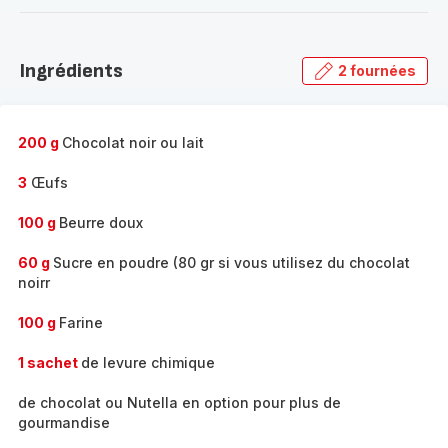
-
Découvrir
la
Ingrédients
2 fournées
gamme
complète
-
200 g
Chocolat noir ou lait
3
Œufs
100 g
Beurre doux
60 g
Sucre en poudre (80 gr si vous utilisez du chocolat
noirr
100 g
Farine
1 sachet
de levure chimique
de chocolat ou Nutella en option pour plus de
gourmandise