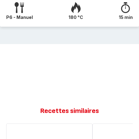
P6 - Manuel
180 °C
15 min
Recettes similaires
Mini-
Muffins
muffins
tout
moelleux
choco