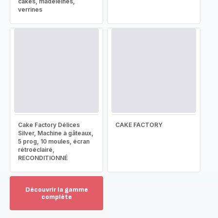
cakes, madeleines,
verrines
Cake Factory Délices
CAKE FACTORY
Silver, Machine à gâteaux,
5 prog, 10 moules, écran
rétroéclairé,
RECONDITIONNÉ
Découvrir la gamme
complète
Voir
plus...