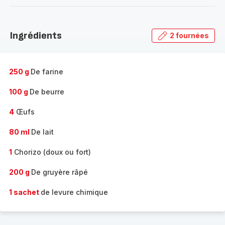
-
Découvrir
la
Ingrédients
2 fournées
gamme
complète
-
250 g
De farine
100 g
De beurre
4
Œufs
80 ml
De lait
1
Chorizo (doux ou fort)
200 g
De gruyère râpé
1 sachet
de levure chimique