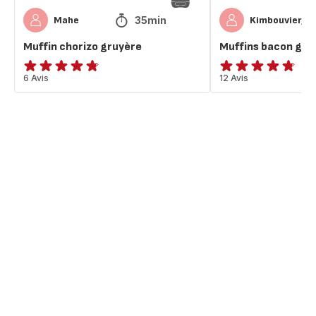
35min
Mahe
Kimbouvierga
Muffin chorizo gruyère
Muffins bacon gru
ratings.4.7
6 Avis
ratings.4.7
12 Avis