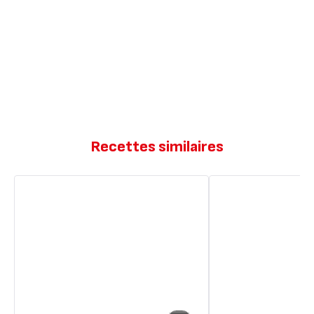
Recettes similaires
Muffin
Muffins
chorizo
bacon
gruyère
gruyère