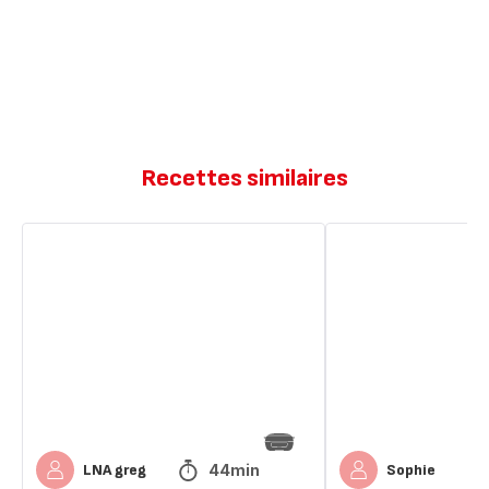
Recettes similaires
Muffins
Muffins
chocolat
chocolat
44min
LNA greg
Sophie