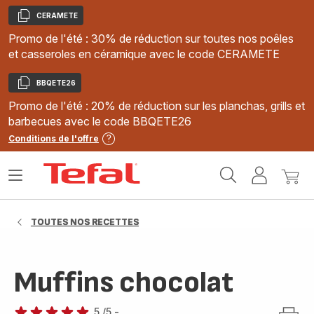
CERAMETE
Copier
Promo de l'été : 30% de réduction sur toutes nos poêles
et casseroles en céramique avec le code CERAMETE
BBQETE26
Copier
Promo de l'été : 20% de réduction sur les planchas, grills et
barbecues avec le code BBQETE26
Conditions de l'offre
Accueil
Ouvrir
Mon
Mon
Tefal
le
compte
panie
menu
TOUTES NOS RECETTES
Muffins chocolat
5
/5
-