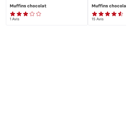
Muffins chocolat
Muffins chocolat
Avis
1 Avis
ratings.4.5
15 Avis
3
étoiles
(moyenne)