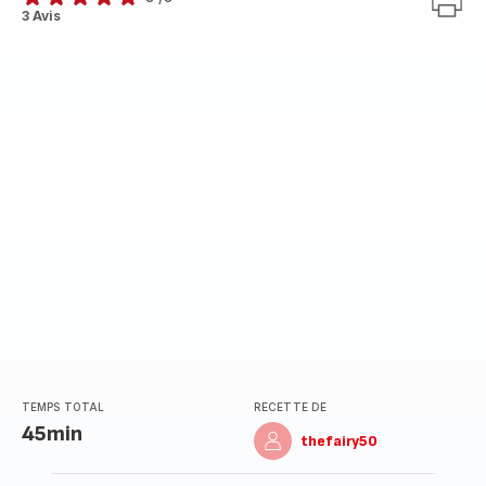
Avis
3 Avis
5
étoiles
(moyenne)
TEMPS TOTAL
RECETTE DE
45min
thefairy50