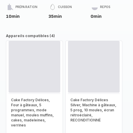
PRÉPARATION
CUISSON
REPOS
10min
35min
0min
Appareils compatibles (4)
Cake Factory Délices,
Cake Factory Délices
Four à gâteaux, 5
Silver, Machine à gâteaux,
programmes, mode
5 prog, 10 moules, écran
manuel, moules muffins,
rétroéclairé,
cakes, madeleines,
RECONDITIONNÉ
verrines