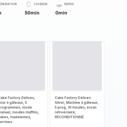
ÉPARATION
CUISSON
REPOS
n
50min
0min
ake Factory Délices,
Cake Factory Délices
our à gâteaux, 5
Silver, Machine à gâteaux,
programmes, mode
5 prog, 10 moules, écran
anuel, moules muffins,
rétroéclairé,
akes, madeleines,
RECONDITIONNÉ
errines