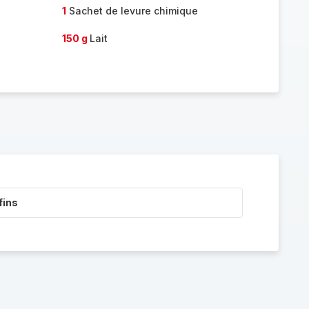
1
Sachet de levure chimique
150 g
Lait
fins