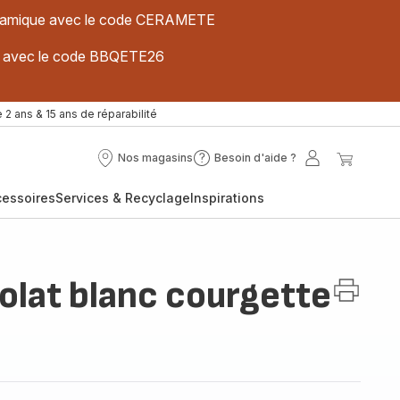
 céramique avec le code CERAMETE
ues avec le code BBQETE26
 2 ans & 15 ans de réparabilité
Nos magasins
Besoin d'aide ?
Nos
Besoin
Mon
Mon
magasins
d'aide
compte
panier
cessoires
Services & Recyclage
Inspirations
?
olat blanc courgette