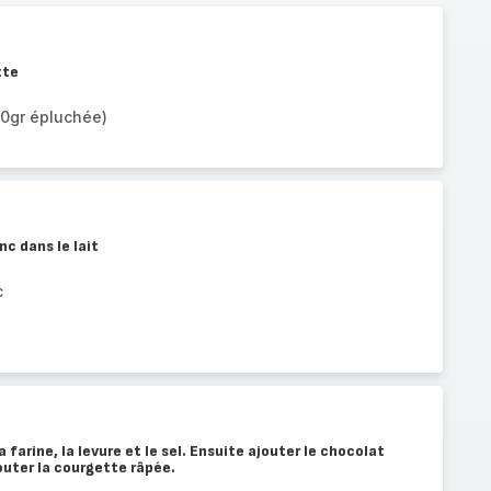
tte
50gr épluchée)
nc dans le lait
c
 farine, la levure et le sel. Ensuite ajouter le chocolat
outer la courgette râpée.