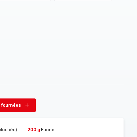
 fournées
rimer
Ajouter
nées
fournées
pluchée)
200 g
Farine