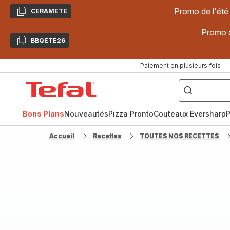
Promo de l'été
CERAMETE
Copier
Promo d
BBQETE26
Copier
Paiement en plusieurs fois
["Poêles
inox,
Accueil
Cake
Factory,
Tefal
Planchas,
Céramique..."]
Bons Plans
Nouveautés
Pizza Pronto
Couteaux Eversharp
P
Accueil
Recettes
TOUTES NOS RECETTES