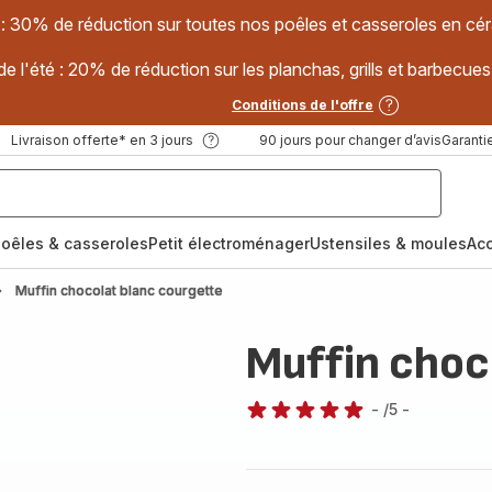
 : 30% de réduction sur toutes nos poêles et casseroles en
e l'été : 20% de réduction sur les planchas, grills et barbec
Conditions de l'offre
Livraison offerte* en 3 jours
90 jours pour changer d’avis
Garantie
oêles & casseroles
Petit électroménager
Ustensiles & moules
Ac
Muffin chocolat blanc courgette
Muffin choc
-
/5
-
Avis
5
étoiles