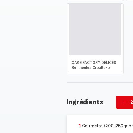
CAKE FACTORY DELICES
Set moules CreaBake
Ingrédients
2
Supp
four
1
Courgette (200-250gr é