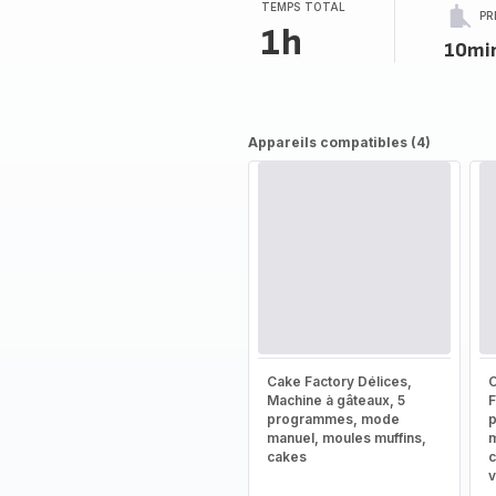
(moyenne)
TEMPS TOTAL
PR
1h
10mi
Appareils compatibles (4)
Cake Factory Délices,
C
Machine à gâteaux, 5
F
programmes, mode
manuel, moules muffins,
m
cakes
c
v