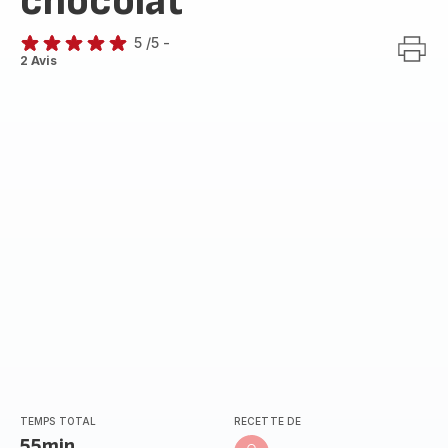
chocolat
5
/5
-
Avis
2 Avis
5
étoiles
(moyenne)
TEMPS TOTAL
RECETTE DE
55min