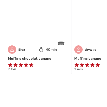
chocolat
banane
banane
chocolat
40min
Sica
shywas
Muffins chocolat banane
Muffins banane ch
ratings.4.7
7 Avis
Avis
2 Avis
5
étoiles
(moyenne)