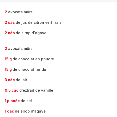
-
2
avocats mûrs
2 càs
de jus de citron vert frais
2 càs
de sirop d'agave
2
avocats mûrs
15 g
de chocolat en poudre
15 g
de chocolat fondu
3 càc
de lait
0.5 càc
d'extrait de vanille
1 pincée
de sel
1 càc
de sirop d'agave