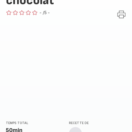
chocolat
-
/5
-
ratings.0
TEMPS TOTAL
RECETTE DE
50min