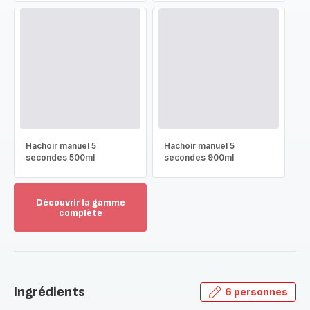
Hachoir manuel 5
Hachoir manuel 5
secondes 500ml
secondes 900ml
Découvrir la gamme
complète
Voir
plus...
-
Découvrir
la
Ingrédients
6 personnes
gamme
complète