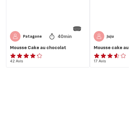
40min
Patagone
Juju
Mousse Cake au chocolat
Mousse cake au ch
ratings.4.2
42 Avis
ratings.3.5
17 Avis