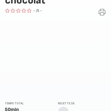
chocolat
-
/5
-
ratings.0
TEMPS TOTAL
RECETTE DE
50min