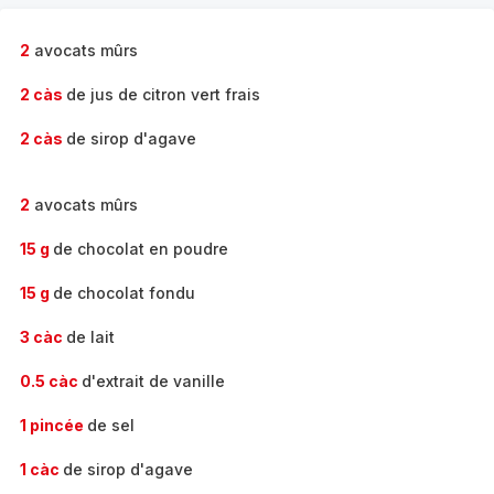
-
2
avocats mûrs
2 càs
de jus de citron vert frais
2 càs
de sirop d'agave
2
avocats mûrs
15 g
de chocolat en poudre
15 g
de chocolat fondu
3 càc
de lait
0.5 càc
d'extrait de vanille
1 pincée
de sel
1 càc
de sirop d'agave