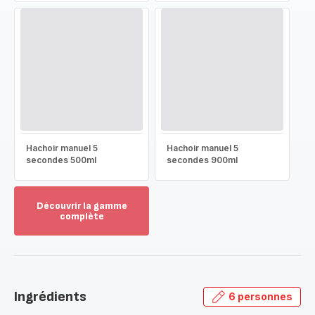
Hachoir manuel 5
Hachoir manuel 5
secondes 500ml
secondes 900ml
Découvrir la gamme
complète
Voir
plus...
-
Découvrir
la
Ingrédients
6 personnes
gamme
complète