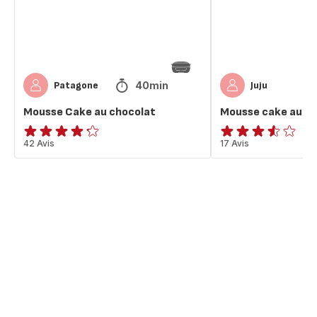
40min
Patagone
Juju
Mousse Cake au chocolat
Mousse cake au ch
ratings.4.2
42 Avis
ratings.3.5
17 Avis