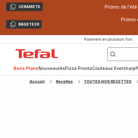
Promo de l'été
CERAMETE
Copier
Promo d
BBQETE26
Copier
Paiement en plusieurs fois
["Poêles
inox,
Accueil
Cake
Factory,
Tefal
Planchas,
Céramique..."]
Bons Plans
Nouveautés
Pizza Pronto
Couteaux Eversharp
P
Accueil
Recettes
TOUTES NOS RECETTES