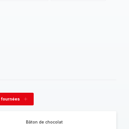
 fournées
rimer
Ajouter
nées
fournées
Bâton de chocolat