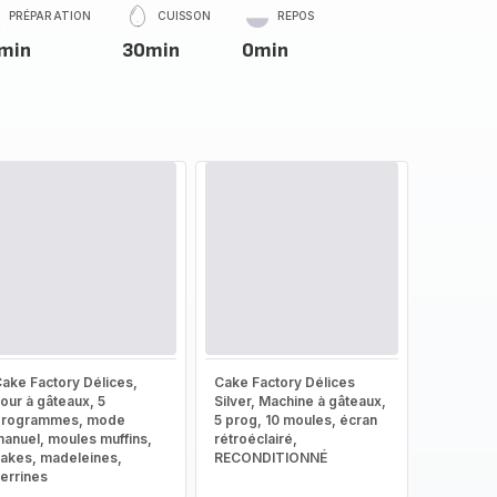
PRÉPARATION
CUISSON
REPOS
min
30min
0min
ake Factory Délices,
Cake Factory Délices
our à gâteaux, 5
Silver, Machine à gâteaux,
programmes, mode
5 prog, 10 moules, écran
anuel, moules muffins,
rétroéclairé,
akes, madeleines,
RECONDITIONNÉ
errines