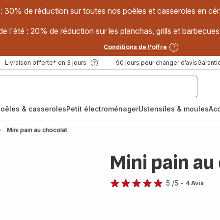
 : 30% de réduction sur toutes nos poêles et casseroles en
e l'été : 20% de réduction sur les planchas, grills et barbec
Conditions de l'offre
Livraison offerte* en 3 jours
90 jours pour changer d’avis
Garantie
oêles & casseroles
Petit électroménager
Ustensiles & moules
Ac
Mini pain au chocolat
Mini pain au
5
/5
-
4 Avis
Avis
5
étoiles