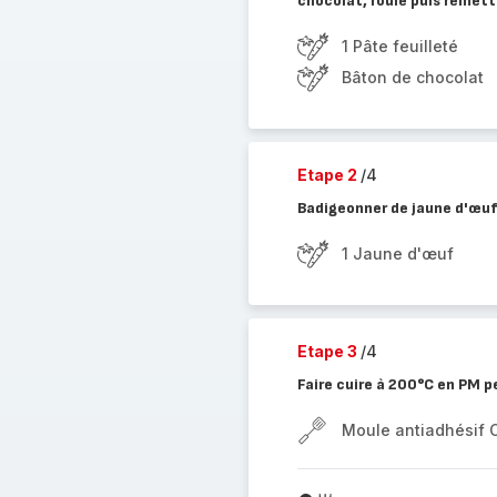
chocolat, roulé puis remet
1 Pâte feuilleté
Bâton de chocolat
Etape 2
/4
Badigeonner de jaune d'œu
1 Jaune d'œuf
Etape 3
/4
Faire cuire à 200°C en PM 
Moule antiadhésif 