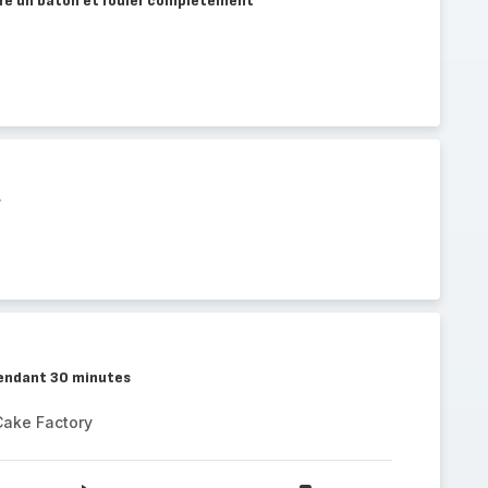
tre un bâton et rouler complètement
f
pendant 30 minutes
Cake Factory