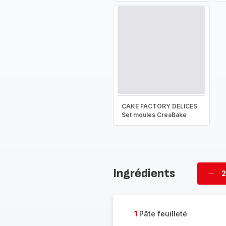
CAKE FACTORY DELICES
Set moules CreaBake
Ingrédients
2
Supp
four
1
Pâte feuilleté