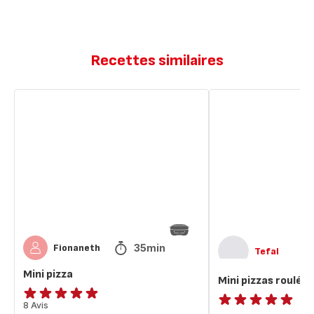
Recettes similaires
Mini
Mini
pizza
pizzas
roulées
35min
Fionaneth
Tefal
Mini pizza
Mini pizzas roulées
Avis
8 Avis
ratings.NaN