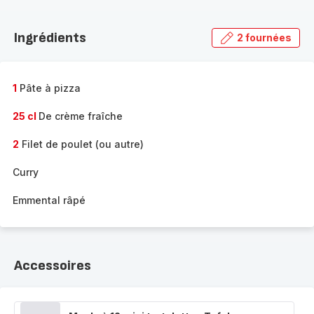
Découvrir
la
Ingrédients
2 fournées
gamme
complète
-
1
Pâte à pizza
25 cl
De crème fraîche
2
Filet de poulet (ou autre)
Curry
Emmental râpé
Accessoires