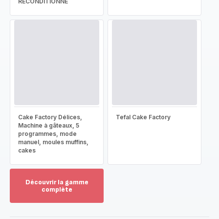
RECONDITIONNÉ
Cake Factory Délices,
Tefal Cake Factory
Machine à gâteaux, 5
programmes, mode
manuel, moules muffins,
cakes
Découvrir la gamme
complète
Voir
plus...
-