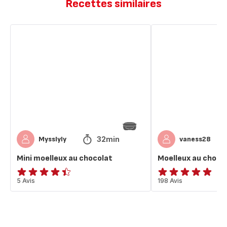
Recettes similaires
Mini
Moelleux
moelleux
au
au
chocolat
chocolat
au
lait
32min
Mysslyly
vaness28
Mini moelleux au chocolat
Moelleux au chocol
ratings.4.4
5 Avis
ratings.4.8
198 Avis