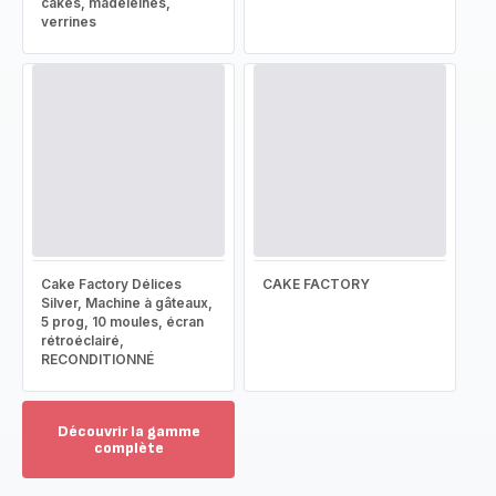
cakes, madeleines,
verrines
Cake Factory Délices
CAKE FACTORY
Silver, Machine à gâteaux,
5 prog, 10 moules, écran
rétroéclairé,
RECONDITIONNÉ
Découvrir la gamme
complète
Voir
plus...