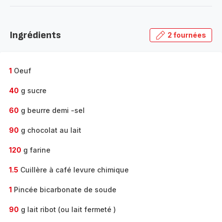
-
Découvrir
la
Ingrédients
2 fournées
gamme
complète
-
1
Oeuf
40
g sucre
60
g beurre demi -sel
90
g chocolat au lait
120
g farine
1.5
Cuillère à café levure chimique
1
Pincée bicarbonate de soude
90
g lait ribot (ou lait fermeté )