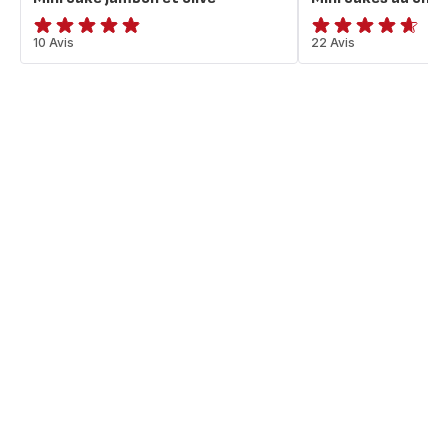
ratings.4.8
10 Avis
ratings.4.6
22 Avis