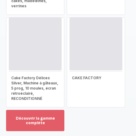
cakes, madeleines,
verrines
Cake Factory Délices
CAKE FACTORY
Silver, Machine à gâteaux,
5 prog, 10 moules, écran
rétroéclairé,
RECONDITIONNÉ
Découvrir la gamme
complète
Voir
plus...